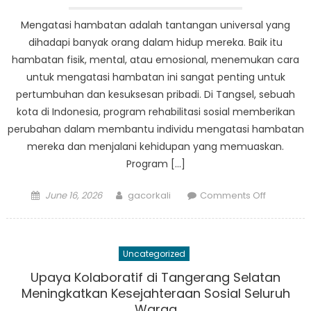
Mengatasi hambatan adalah tantangan universal yang
dihadapi banyak orang dalam hidup mereka. Baik itu
hambatan fisik, mental, atau emosional, menemukan cara
untuk mengatasi hambatan ini sangat penting untuk
pertumbuhan dan kesuksesan pribadi. Di Tangsel, sebuah
kota di Indonesia, program rehabilitasi sosial memberikan
perubahan dalam membantu individu mengatasi hambatan
mereka dan menjalani kehidupan yang memuaskan.
Program […]
Posted
Author
on
June 16, 2026
gacorkali
Comments Off
on
Mengatas
Kendala:
Bagaima
Uncategorized
Rehabilita
Sosial
Upaya Kolaboratif di Tangerang Selatan
Membuat
Meningkatkan Kesejahteraan Sosial Seluruh
Perubaha
Warga