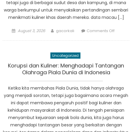
tetapi juga di berbagai sudut desa dan kampung, di mana
warga berkumpul untuk menyaksikan pertandingan sembari
menikmati kuliner khas daerah mereka. data macau […]
Posted
Author
on
August 3, 2026
gacorkali
Comments Off
on
Piala
Dunia
dan
Uncategorized
Budaya
Kuliner:
Korupsi dan Kuliner: Menghadapi Tantangan
Perjalan
Olahraga Piala Dunia di Indonesia
Menyusur
Indonesi
Ketika kita membahas Piala Dunia, tidak hanya olahraga
yang menjadi sorotan, tetapi juga bagaimana acara megah
ini dapat membawa pengaruh positif bagi kuliner dan
kehidupan masyarakat di Indonesia. Di tengah persiapan
menyambut kejuaraan sepak bola dunia, kita juga harus
menghadapi tantangan besar yang berkaitan dengan