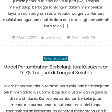
jumlah penduduk lebih dari dua juta jiwa, Tangsel
menghadapi berbagai tantangan dalam memberikan
layanan dan program sosial kepada warganya. Namun,
melalui penggunaan analisis data dan teknologi, pemerintah
kota telah […]
Posted
Author
on
May 14, 2026
gacorkali
Comments Off
on
Melihat
Lebih
Dekat
Uncategorized
Inisiatif
Kesejahte
Model Pertumbuhan Berkelanjutan: Kesuksesan
Sosial
DTKS Tangsel di Tangsel Selatan
Berbasis
Data
Dalam beberapa tahun terakhir, pertumbuhan berkelanjutan
di
telah menjadi fokus utama bagi dunia usaha dan organisasi
Tangsel
di seluruh dunia. Konsep pertumbuhan berkelanjutan
mencakup pemenuhan kebutuhan masa kini tanpa
mengorbankan kemampuan generasi mendatang untuk