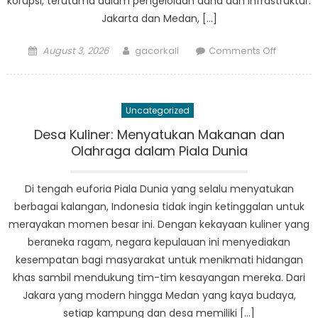
korupsi, terutama dalam pengelolaan dana dan infrastruktur.
Jakarta dan Medan, […]
Posted
Author
on
August 3, 2026
gacorkali
Comments Off
on
Korupsi
dan
Kuliner:
Uncategorized
Menghad
Tantang
Desa Kuliner: Menyatukan Makanan dan
Olahrag
Olahraga dalam Piala Dunia
Piala
Dunia
Di tengah euforia Piala Dunia yang selalu menyatukan
di
berbagai kalangan, Indonesia tidak ingin ketinggalan untuk
Indonesi
merayakan momen besar ini. Dengan kekayaan kuliner yang
beraneka ragam, negara kepulauan ini menyediakan
kesempatan bagi masyarakat untuk menikmati hidangan
khas sambil mendukung tim-tim kesayangan mereka. Dari
Jakara yang modern hingga Medan yang kaya budaya,
setiap kampung dan desa memiliki […]