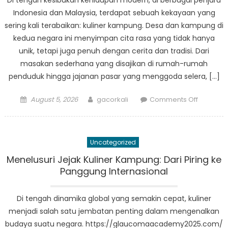
Di tengah kesibukan kehidupan modern, di berbagai penjuru
Pasifik
Indonesia dan Malaysia, terdapat sebuah kekayaan yang
sering kali terabaikan: kuliner kampung. Desa dan kampung di
kedua negara ini menyimpan cita rasa yang tidak hanya
unik, tetapi juga penuh dengan cerita dan tradisi. Dari
masakan sederhana yang disajikan di rumah-rumah
penduduk hingga jajanan pasar yang menggoda selera, […]
Posted
Author
on
August 5, 2026
gacorkali
Comments Off
on
Menelusu
Kuliner
Kampung
Uncategorized
Rasa
yang
Menelusuri Jejak Kuliner Kampung: Dari Piring ke
Tak
Panggung Internasional
Terlupak
di
Di tengah dinamika global yang semakin cepat, kuliner
Indonesi
menjadi salah satu jembatan penting dalam mengenalkan
dan
budaya suatu negara. https://glaucomaacademy2025.com/
Malaysia