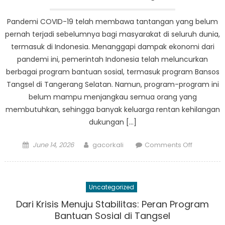
Kesejaht
Sosial
Pandemi COVID-19 telah membawa tantangan yang belum
Seluruh
pernah terjadi sebelumnya bagi masyarakat di seluruh dunia,
Warga
termasuk di Indonesia. Menanggapi dampak ekonomi dari
pandemi ini, pemerintah Indonesia telah meluncurkan
berbagai program bantuan sosial, termasuk program Bansos
Tangsel di Tangerang Selatan. Namun, program-program ini
belum mampu menjangkau semua orang yang
membutuhkan, sehingga banyak keluarga rentan kehilangan
dukungan […]
Posted
Author
on
June 14, 2026
gacorkali
Comments Off
on
LSM
Lokal
Berusaha
Uncategorized
Mengisi
Kesenjan
Dari Krisis Menuju Stabilitas: Peran Program
Bantuan
Bantuan Sosial di Tangsel
Bansos