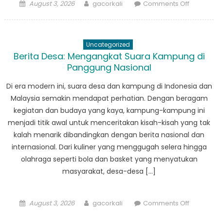
Posted
Author
on
August 3, 2026
gacorkali
Comments Off
on
Desa
Kuliner:
Menyatu
Uncategorized
Makana
Berita Desa: Mengangkat Suara Kampung di
dan
Panggung Nasional
Olahrag
dalam
Di era modern ini, suara desa dan kampung di Indonesia dan
Piala
Malaysia semakin mendapat perhatian. Dengan beragam
Dunia
kegiatan dan budaya yang kaya, kampung-kampung ini
menjadi titik awal untuk menceritakan kisah-kisah yang tak
kalah menarik dibandingkan dengan berita nasional dan
internasional. Dari kuliner yang menggugah selera hingga
olahraga seperti bola dan basket yang menyatukan
masyarakat, desa-desa […]
Posted
Author
on
August 3, 2026
gacorkali
Comments Off
on
Berita