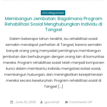
Desa:
Mengang
Uncategorized
Suara
Membangun Jembatan: Bagaimana Program
Kampun
Rehabilitasi Sosial Menghubungkan Individu di
di
Tangsel
Panggun
Nasional
Dalam beberapa tahun terakhir, isu rehabilitasi sosial
semakin mendapat perhatian di Tangsel, karena semakin
banyak orang yang menyadari pentingnya membangun
jembatan dan berhubungan dengan orang lain di komunitas
mereka. Program rehabilitasi sosial telah menjadi komponen
kunci dalam membantu individu mengatasi isolasi sosial,
membangun hubungan, dan meningkatkan kesejahteraan
mereka secara keseluruhan. Program rehabilitasi sosial di
Tangsel […]
Posted
Author
on
June 30, 2026
gacorkali
Comments Off