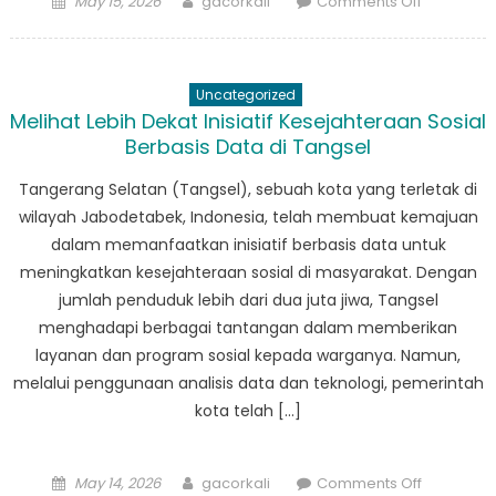
May 15, 2026
gacorkali
Comments Off
on
Dampak
Dinsos
Tangsel:
Uncategorized
Kisah
Melihat Lebih Dekat Inisiatif Kesejahteraan Sosial
Harapan
Berbasis Data di Tangsel
dan
Ketahana
Tangerang Selatan (Tangsel), sebuah kota yang terletak di
Penerima
wilayah Jabodetabek, Indonesia, telah membuat kemajuan
Manfaat
dalam memanfaatkan inisiatif berbasis data untuk
meningkatkan kesejahteraan sosial di masyarakat. Dengan
jumlah penduduk lebih dari dua juta jiwa, Tangsel
menghadapi berbagai tantangan dalam memberikan
layanan dan program sosial kepada warganya. Namun,
melalui penggunaan analisis data dan teknologi, pemerintah
kota telah […]
Posted
Author
on
May 14, 2026
gacorkali
Comments Off