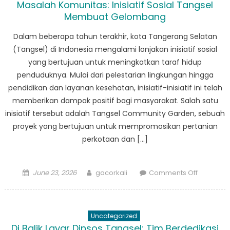
Masalah Komunitas: Inisiatif Sosial Tangsel
Dinsos
Membuat Gelombang
Tangsel’s
Partnersh
Dalam beberapa tahun terakhir, kota Tangerang Selatan
with
(Tangsel) di Indonesia mengalami lonjakan inisiatif sosial
Local
yang bertujuan untuk meningkatkan taraf hidup
Organizat
penduduknya. Mulai dari pelestarian lingkungan hingga
pendidikan dan layanan kesehatan, inisiatif-inisiatif ini telah
memberikan dampak positif bagi masyarakat. Salah satu
inisiatif tersebut adalah Tangsel Community Garden, sebuah
proyek yang bertujuan untuk mempromosikan pertanian
perkotaan dan […]
Posted
Author
on
June 23, 2026
gacorkali
Comments Off
on
Masalah
Komunita
Inisiatif
Uncategorized
Sosial
Di Balik Layar Dinsos Tangsel: Tim Berdedikasi