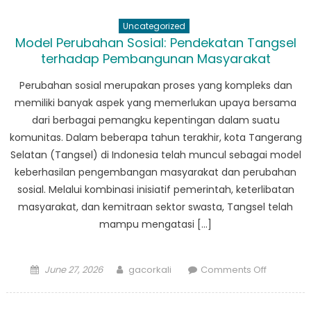
of
Uncategorized
Bantuan
Model Perubahan Sosial: Pendekatan Tangsel
Sosial
terhadap Pembangunan Masyarakat
Tangsel
in
Perubahan sosial merupakan proses yang kompleks dan
Promotin
memiliki banyak aspek yang memerlukan upaya bersama
Social
dari berbagai pemangku kepentingan dalam suatu
Welfare
komunitas. Dalam beberapa tahun terakhir, kota Tangerang
and
Selatan (Tangsel) di Indonesia telah muncul sebagai model
Inclusion
keberhasilan pengembangan masyarakat dan perubahan
sosial. Melalui kombinasi inisiatif pemerintah, keterlibatan
masyarakat, dan kemitraan sektor swasta, Tangsel telah
mampu mengatasi […]
Posted
Author
on
June 27, 2026
gacorkali
Comments Off
on
Model
Perubaha