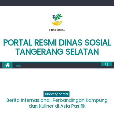
Skip
to
content
PORTAL RESMI DINAS SOSIAL
TANGERANG SELATAN
Uncategorized
Berita Internasional: Perbandingan Kampung
dan Kuliner di Asia Pasifik