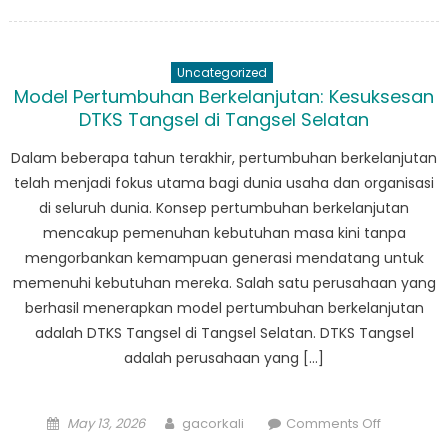
on
Melihat
Lebih
Dekat
Uncategorized
Inisiatif
Model Pertumbuhan Berkelanjutan: Kesuksesan
Kesejahte
DTKS Tangsel di Tangsel Selatan
Sosial
Berbasis
Dalam beberapa tahun terakhir, pertumbuhan berkelanjutan
Data
telah menjadi fokus utama bagi dunia usaha dan organisasi
di
di seluruh dunia. Konsep pertumbuhan berkelanjutan
Tangsel
mencakup pemenuhan kebutuhan masa kini tanpa
mengorbankan kemampuan generasi mendatang untuk
memenuhi kebutuhan mereka. Salah satu perusahaan yang
berhasil menerapkan model pertumbuhan berkelanjutan
adalah DTKS Tangsel di Tangsel Selatan. DTKS Tangsel
adalah perusahaan yang […]
Posted
Author
on
May 13, 2026
gacorkali
Comments Off
on
Model