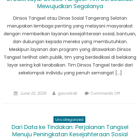
Tangsel
Mewujudkan Segalanya
Membuat
Gelomba
Dinsos Tangsel atau Dinas Sosial Tangerang Selatan
merupakan lembaga penting yang melayani masyarakat
dengan memberikan layanan kesejahteraan sosial, bantuan,
dan dukungan kepada mereka yang membutuhkan.
Meskipun layanan dan program yang ditawarkan Dinsos
Tangsel terlihat oleh publik, tim yang berdedikasi di belakang
layar sering kali terabaikan. Tim Dinsos Tangsel terdiri dari
sekelompok individu yang penuh semangat […]
Posted
Author
on
June 22, 2026
gacorkali
Comments Off
on
Di
Balik
Layar
Uncategorized
Dinsos
Dari Data ke Tindakan: Perjalanan Tangsel
Tangsel:
Menuju Peningkatan Kesejahteraan Sosial
Tim