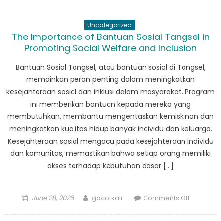
Puji
Program
Uncategorized
Bansos
The Importance of Bantuan Sosial Tangsel in
Tangsel
Promoting Social Welfare and Inclusion
yang
Memberi
Bantuan Sosial Tangsel, atau bantuan sosial di Tangsel,
Dukunga
memainkan peran penting dalam meningkatkan
Sangat
kesejahteraan sosial dan inklusi dalam masyarakat. Program
Dibutuhk
ini memberikan bantuan kepada mereka yang
membutuhkan, membantu mengentaskan kemiskinan dan
meningkatkan kualitas hidup banyak individu dan keluarga.
Kesejahteraan sosial mengacu pada kesejahteraan individu
dan komunitas, memastikan bahwa setiap orang memiliki
akses terhadap kebutuhan dasar […]
Posted
Author
on
June 28, 2026
gacorkali
Comments Off
on
The
Importan