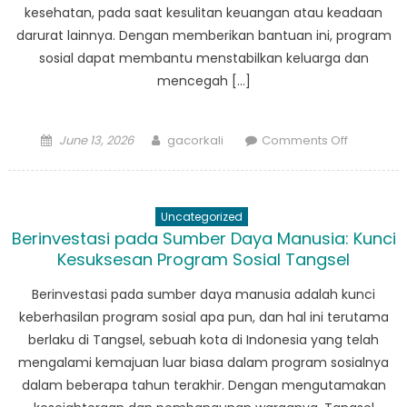
kesehatan, pada saat kesulitan keuangan atau keadaan
darurat lainnya. Dengan memberikan bantuan ini, program
sosial dapat membantu menstabilkan keluarga dan
mencegah […]
Posted
Author
on
June 13, 2026
gacorkali
Comments Off
on
Dari
Krisis
Menuju
Uncategorized
Stabilitas:
Berinvestasi pada Sumber Daya Manusia: Kunci
Peran
Kesuksesan Program Sosial Tangsel
Program
Bantuan
Berinvestasi pada sumber daya manusia adalah kunci
Sosial
keberhasilan program sosial apa pun, dan hal ini terutama
di
berlaku di Tangsel, sebuah kota di Indonesia yang telah
Tangsel
mengalami kemajuan luar biasa dalam program sosialnya
dalam beberapa tahun terakhir. Dengan mengutamakan