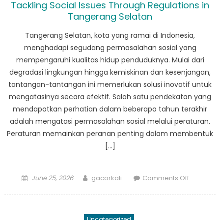
Tackling Social Issues Through Regulations in
dan
Tangerang Selatan
Kisah
Sukses
Tangerang Selatan, kota yang ramai di Indonesia,
Dinsos
menghadapi segudang permasalahan sosial yang
Tangsel
mempengaruhi kualitas hidup penduduknya. Mulai dari
degradasi lingkungan hingga kemiskinan dan kesenjangan,
tantangan-tantangan ini memerlukan solusi inovatif untuk
mengatasinya secara efektif. Salah satu pendekatan yang
mendapatkan perhatian dalam beberapa tahun terakhir
adalah mengatasi permasalahan sosial melalui peraturan.
Peraturan memainkan peranan penting dalam membentuk
[…]
Posted
Author
on
June 25, 2026
gacorkali
Comments Off
on
Tackling
Social
Issues
Uncategorized