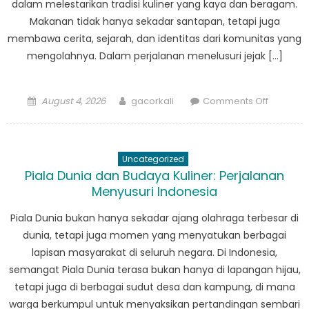
dalam melestarikan tradisi kuliner yang kaya dan beragam.
Makanan tidak hanya sekadar santapan, tetapi juga
membawa cerita, sejarah, dan identitas dari komunitas yang
mengolahnya. Dalam perjalanan menelusuri jejak […]
Posted
Author
on
August 4, 2026
gacorkali
Comments Off
on
Menelusu
Jejak
Kuliner
Uncategorized
Kampung
Piala Dunia dan Budaya Kuliner: Perjalanan
Dari
Menyusuri Indonesia
Piring
ke
Piala Dunia bukan hanya sekadar ajang olahraga terbesar di
Panggun
dunia, tetapi juga momen yang menyatukan berbagai
Internasi
lapisan masyarakat di seluruh negara. Di Indonesia,
semangat Piala Dunia terasa bukan hanya di lapangan hijau,
tetapi juga di berbagai sudut desa dan kampung, di mana
warga berkumpul untuk menyaksikan pertandingan sembari