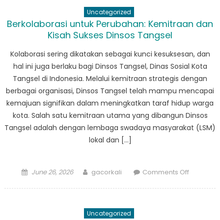
Sosial:
Uncategorized
Pendekat
Berkolaborasi untuk Perubahan: Kemitraan dan
Tangsel
Kisah Sukses Dinsos Tangsel
terhadap
Pembang
Kolaborasi sering dikatakan sebagai kunci kesuksesan, dan
Masyarak
hal ini juga berlaku bagi Dinsos Tangsel, Dinas Sosial Kota
Tangsel di Indonesia. Melalui kemitraan strategis dengan
berbagai organisasi, Dinsos Tangsel telah mampu mencapai
kemajuan signifikan dalam meningkatkan taraf hidup warga
kota. Salah satu kemitraan utama yang dibangun Dinsos
Tangsel adalah dengan lembaga swadaya masyarakat (LSM)
lokal dan […]
Posted
Author
on
June 26, 2026
gacorkali
Comments Off
on
Berkolabo
untuk
Perubaha
Uncategorized
Kemitraa