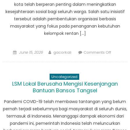
kota telah berperan penting dalam meningkatkan
kesejahteraan sosial bagi seluruh warga. Salah satu inisiatif
tersebut adalah pembentukan organisasi berbasis
masyarakat yang fokus pada penanganan kebutuhan
kelompok rentan […]
Posted
Author
on
June 15, 2026
gacorkali
Comments Off
on
Upaya
Kolaborati
di
Uncategorized
Tangeran
LSM Lokal Berusaha Mengisi Kesenjangan
Selatan
Bantuan Bansos Tangsel
Meningka
Kesejaht
Pandemi COVID-19 telah membawa tantangan yang belum
Sosial
pernah terjadi sebelumnya bagi masyarakat di seluruh dunia,
Seluruh
termasuk di Indonesia. Menanggapi dampak ekonomi dari
Warga
pandemi ini, pemerintah Indonesia telah meluncurkan