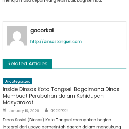
menuju masa depan yang lebih baik bagi semua.
gacorkali
http://dinsostangsel.com
Related Articles
Uncategorized
Inside Dinsos Kota Tangsel: Bagaimana Dinas
Membuat Perubahan dalam Kehidupan
Masyarakat
Author
Posted
gacorkali
January 19, 2026
on
Dinas Sosial (Dinsos) Kota Tangsel merupakan bagian
integral dari upaya pemerintah daerah dalam mendukung