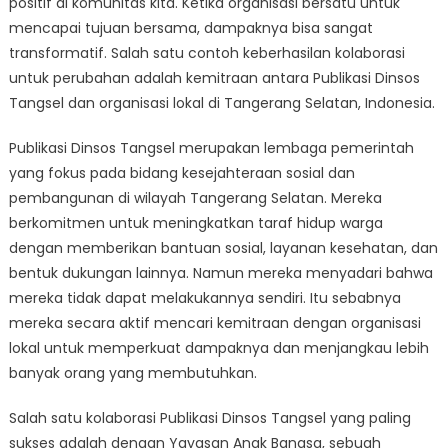
positif di komunitas kita. Ketika organisasi bersatu untuk
Publikasi
Dinsos
mencapai tujuan bersama, dampaknya bisa sangat
Tangsel’s
transformatif. Salah satu contoh keberhasilan kolaborasi
Partnerships
untuk perubahan adalah kemitraan antara Publikasi Dinsos
with
Tangsel dan organisasi lokal di Tangerang Selatan, Indonesia.
Local
Organizations
Publikasi Dinsos Tangsel merupakan lembaga pemerintah
yang fokus pada bidang kesejahteraan sosial dan
pembangunan di wilayah Tangerang Selatan. Mereka
berkomitmen untuk meningkatkan taraf hidup warga
dengan memberikan bantuan sosial, layanan kesehatan, dan
bentuk dukungan lainnya. Namun mereka menyadari bahwa
mereka tidak dapat melakukannya sendiri. Itu sebabnya
mereka secara aktif mencari kemitraan dengan organisasi
lokal untuk memperkuat dampaknya dan menjangkau lebih
banyak orang yang membutuhkan.
Salah satu kolaborasi Publikasi Dinsos Tangsel yang paling
sukses adalah dengan Yayasan Anak Bangsa, sebuah