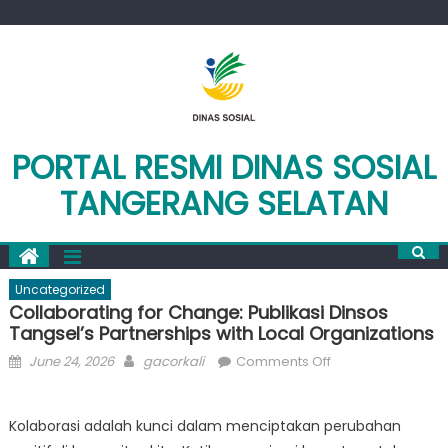
Skip
to
content
PORTAL RESMI DINAS SOSIAL
TANGERANG SELATAN
Uncategorized
Collaborating for Change: Publikasi Dinsos
Tangsel’s Partnerships with Local Organizations
Posted
Author
on
June 24, 2026
gacorkali
Comments Off
on
Collaborating
for
Kolaborasi adalah kunci dalam menciptakan perubahan
Change: