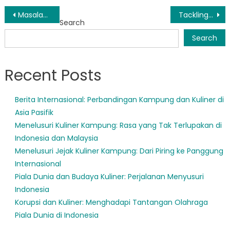
Post
Masalah Komunitas: Inisiatif Sosial Tangsel Membuat Gelombang
Tackling Social Issues Through Regulations in Tangerang Selatan
Search
navigation
Search
Recent Posts
Berita Internasional: Perbandingan Kampung dan Kuliner di
Asia Pasifik
Menelusuri Kuliner Kampung: Rasa yang Tak Terlupakan di
Indonesia dan Malaysia
Menelusuri Jejak Kuliner Kampung: Dari Piring ke Panggung
Internasional
Piala Dunia dan Budaya Kuliner: Perjalanan Menyusuri
Indonesia
Korupsi dan Kuliner: Menghadapi Tantangan Olahraga
Piala Dunia di Indonesia