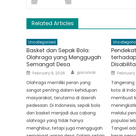
Related Articles
Uncategorized
Uncategoriz
Basket dan Sepak Bola:
Pendekat
Olahraga yang Menggugah
terhada
Semangat Desa
Disabilit
Author
Posted
Posted
gacorkali
February 9, 2026
February 
on
on
Olahraga memiliki peran yang
Tangerang 
sangat penting dalam kehidupan
kota di Ind
masyarakat, terutama di daerah
membuat k
pedesaan. Di Indonesia, sepak bola
meningkatka
dan basket menjadi dua cabang
melalui pen
olahraga yang tidak hanya
populasi leb
menghibur, tetapi juga menggugah
Tangsel ad
semangat warga desa. Dalam setiap
besar penya