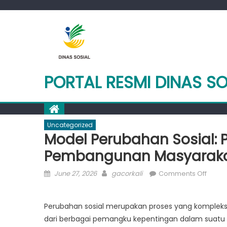
Skip
to
content
PORTAL RESMI DINAS S
Uncategorized
Model Perubahan Sosial:
Pembangunan Masyarak
Posted
Author
on
June 27, 2026
gacorkali
Comments Off
on
Model
Perub
Perubahan sosial merupakan proses yang komplek
Sosial
dari berbagai pemangku kepentingan dalam suatu 
Pende