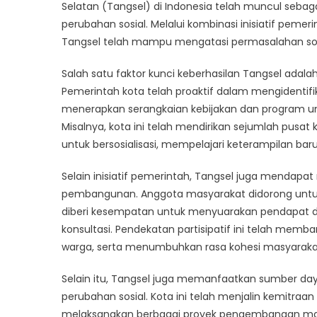
Tangs
Selatan (Tangsel) di Indonesia telah muncul seb
terha
perubahan sosial. Melalui kombinasi inisiatif pemer
Pemb
Tangsel telah mampu mengatasi permasalahan sos
Masya
Salah satu faktor kunci keberhasilan Tangsel adal
Pemerintah kota telah proaktif dalam mengidentif
menerapkan serangkaian kebijakan dan program u
Misalnya, kota ini telah mendirikan sejumlah pusa
untuk bersosialisasi, mempelajari keterampilan ba
Selain inisiatif pemerintah, Tangsel juga mendapat
pembangunan. Anggota masyarakat didorong untu
diberi kesempatan untuk menyuarakan pendapat d
konsultasi. Pendekatan partisipatif ini telah me
warga, serta menumbuhkan rasa kohesi masyaraka
Selain itu, Tangsel juga memanfaatkan sumber da
perubahan sosial. Kota ini telah menjalin kemitraa
melaksanakan berbagai proyek pengembangan masyar