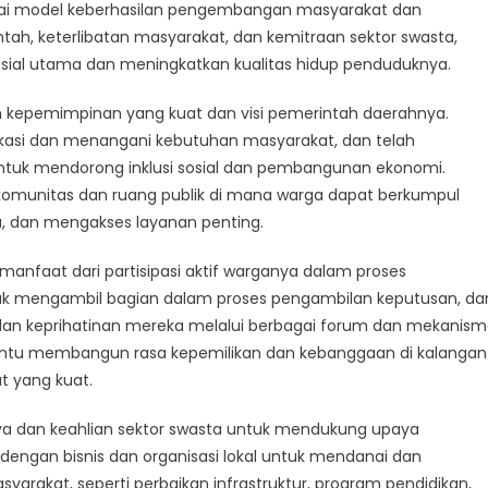
el
agai model keberhasilan pengembangan masyarakat dan
dap
intah, keterlibatan masyarakat, dan kemitraan sektor swasta,
angunan
ial utama dan meningkatkan kualitas hidup penduduknya.
rakat
ah kepemimpinan yang kuat dan visi pemerintah daerahnya.
ikasi dan menangani kebutuhan masyarakat, dan telah
ntuk mendorong inklusi sosial dan pembangunan ekonomi.
t komunitas dan ruang publik di mana warga dapat berkumpul
ru, dan mengakses layanan penting.
 manfaat dari partisipasi aktif warganya dalam proses
k mengambil bagian dalam proses pengambilan keputusan, da
an keprihatinan mereka melalui berbagai forum dan mekanis
mbantu membangun rasa kepemilikan dan kebanggaan di kalangan
t yang kuat.
ya dan keahlian sektor swasta untuk mendukung upaya
n dengan bisnis dan organisasi lokal untuk mendanai dan
akat, seperti perbaikan infrastruktur, program pendidikan,