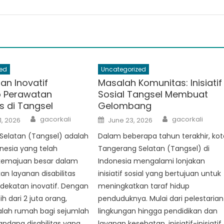
ed
Uncategorized
an Inovatif
Masalah Komunitas: Inisiatif
p Perawatan
Sosial Tangsel Membuat
as di Tangsel
Gelombang
Author
Author
Posted
gacorkali
gacorkali
1, 2026
June 23, 2026
on
Selatan (Tangsel) adalah
Dalam beberapa tahun terakhir, kot
onesia yang telah
Tangerang Selatan (Tangsel) di
emajuan besar dalam
Indonesia mengalami lonjakan
n layanan disabilitas
inisiatif sosial yang bertujuan untuk
dekatan inovatif. Dengan
meningkatkan taraf hidup
ih dari 2 juta orang,
penduduknya. Mulai dari pelestarian
alah rumah bagi sejumlah
lingkungan hingga pendidikan dan
ndang disabilitas yang
layanan kesehatan, inisiatif-inisiatif