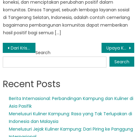
koneksi, dan menciptakan perubahan positif dalam
komunitas. Dinsos Tangsel, sebuah lembaga layanan sosial
di Tangerang Selatan, Indonesia, adalah contoh cemerlang
bagaimana pembangunan komunitas dapat memberikan
hasil positif bagi semua […]
Post
Dari Krisis Menuju Stabilitas: Peran Program Bantuan Sosial di Tangsel
Upaya Kolaboratif di Tangerang Selatan Meningkatkan Kesejahteraan Sosial Seluruh Warga
Search
navigation
Search
Recent Posts
Berita Internasional: Perbandingan Kampung dan Kuliner di
Asia Pasifik
Menelusuri Kuliner Kampung: Rasa yang Tak Terlupakan di
Indonesia dan Malaysia
Menelusuri Jejak Kuliner Kampung: Dari Piring ke Panggung
Internasional