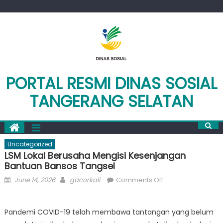
Skip
to
content
PORTAL RESMI DINAS SOSIAL
TANGERANG SELATAN
Uncategorized
LSM Lokal Berusaha Mengisi Kesenjangan
Bantuan Bansos Tangsel
Posted
Author
on
June 14, 2026
gacorkali
Comments Off
on
LSM
Lokal
Pandemi COVID-19 telah membawa tantangan yang belum
Berusaha