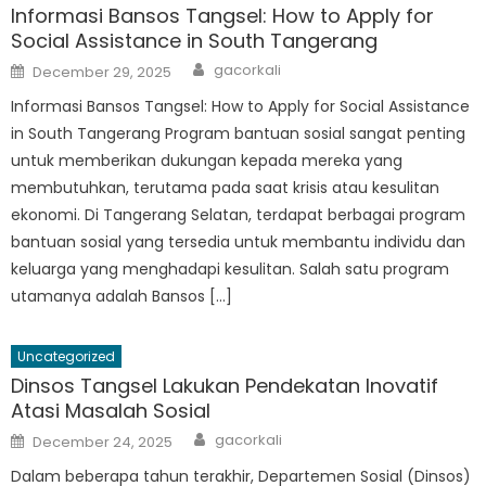
Informasi Bansos Tangsel: How to Apply for
Social Assistance in South Tangerang
Author
Posted
gacorkali
December 29, 2025
on
Informasi Bansos Tangsel: How to Apply for Social Assistance
in South Tangerang Program bantuan sosial sangat penting
untuk memberikan dukungan kepada mereka yang
membutuhkan, terutama pada saat krisis atau kesulitan
ekonomi. Di Tangerang Selatan, terdapat berbagai program
bantuan sosial yang tersedia untuk membantu individu dan
keluarga yang menghadapi kesulitan. Salah satu program
utamanya adalah Bansos […]
Uncategorized
Dinsos Tangsel Lakukan Pendekatan Inovatif
Atasi Masalah Sosial
Author
Posted
gacorkali
December 24, 2025
on
Dalam beberapa tahun terakhir, Departemen Sosial (Dinsos)