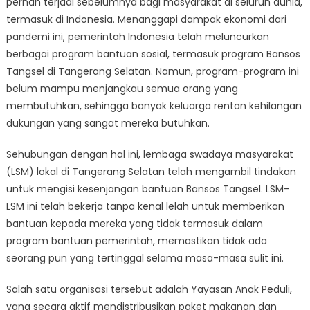
pernah terjadi sebelumnya bagi masyarakat di seluruh dunia,
Mengisi
Kesenjangan
termasuk di Indonesia. Menanggapi dampak ekonomi dari
Bantuan
pandemi ini, pemerintah Indonesia telah meluncurkan
Bansos
berbagai program bantuan sosial, termasuk program Bansos
Tangsel
Tangsel di Tangerang Selatan. Namun, program-program ini
belum mampu menjangkau semua orang yang
membutuhkan, sehingga banyak keluarga rentan kehilangan
dukungan yang sangat mereka butuhkan.
Sehubungan dengan hal ini, lembaga swadaya masyarakat
(LSM) lokal di Tangerang Selatan telah mengambil tindakan
untuk mengisi kesenjangan bantuan Bansos Tangsel. LSM-
LSM ini telah bekerja tanpa kenal lelah untuk memberikan
bantuan kepada mereka yang tidak termasuk dalam
program bantuan pemerintah, memastikan tidak ada
seorang pun yang tertinggal selama masa-masa sulit ini.
Salah satu organisasi tersebut adalah Yayasan Anak Peduli,
yang secara aktif mendistribusikan paket makanan dan