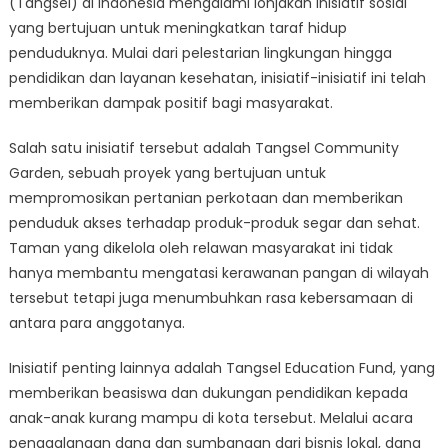
(Tangsel) di Indonesia mengalami lonjakan inisiatif sosial
Sosial
Tangsel
yang bertujuan untuk meningkatkan taraf hidup
Membuat
penduduknya. Mulai dari pelestarian lingkungan hingga
Gelombang
pendidikan dan layanan kesehatan, inisiatif-inisiatif ini telah
memberikan dampak positif bagi masyarakat.
Salah satu inisiatif tersebut adalah Tangsel Community
Garden, sebuah proyek yang bertujuan untuk
mempromosikan pertanian perkotaan dan memberikan
penduduk akses terhadap produk-produk segar dan sehat.
Taman yang dikelola oleh relawan masyarakat ini tidak
hanya membantu mengatasi kerawanan pangan di wilayah
tersebut tetapi juga menumbuhkan rasa kebersamaan di
antara para anggotanya.
Inisiatif penting lainnya adalah Tangsel Education Fund, yang
memberikan beasiswa dan dukungan pendidikan kepada
anak-anak kurang mampu di kota tersebut. Melalui acara
penggalangan dana dan sumbangan dari bisnis lokal, dana