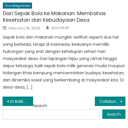
Uncategorized
Dari Sepak Bola ke Makanan: Membahas
Kesehatan dan Kebudayaan Desa
Author
Posted
gacorkali
February 18, 2026
on
Sepak bola dan makanan mungkin terlihat seperti dua hal
yang berbeda, tetapi di Indonesia, keduanya memiliki
hubungan yang erat dengan kehidupan sehari-hari
masyarakat desa. Dari lapangan hijau yang ramai hingga
dapur keluarga, baik sepak bola milik generasi muda maupun
hidangan khas kampung mencerminkan budaya, kesehatan,
dan dinamika sosial yang berkembang di masyarakat kita. Di
desa-desa, […]
Post
Di Balik Layar Dinsos Tangsel: Tim Berdedikasi Mewujudkan Segalanya
Collaborating for Change: Publikasi Dinsos Tangsel’s Partnerships with Local Organizations
Search
navigation
Search