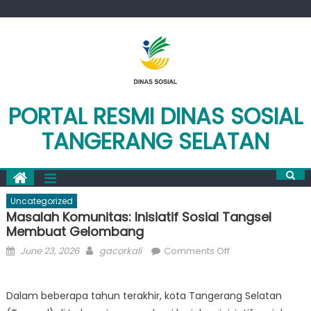
Skip
to
content
PORTAL RESMI DINAS SOSIAL
TANGERANG SELATAN
Uncategorized
Masalah Komunitas: Inisiatif Sosial Tangsel
Membuat Gelombang
Posted
Author
on
June 23, 2026
gacorkali
Comments Off
on
Masalah
Komunitas:
Dalam beberapa tahun terakhir, kota Tangerang Selatan
Inisiatif