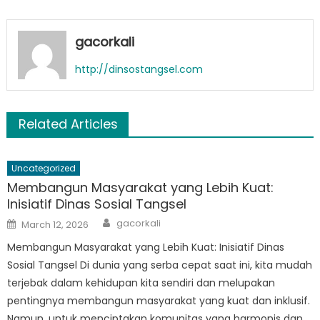
gacorkali
http://dinsostangsel.com
Related Articles
Uncategorized
Membangun Masyarakat yang Lebih Kuat:
Inisiatif Dinas Sosial Tangsel
Author
Posted
gacorkali
March 12, 2026
on
Membangun Masyarakat yang Lebih Kuat: Inisiatif Dinas
Sosial Tangsel Di dunia yang serba cepat saat ini, kita mudah
terjebak dalam kehidupan kita sendiri dan melupakan
pentingnya membangun masyarakat yang kuat dan inklusif.
Namun, untuk menciptakan komunitas yang harmonis dan