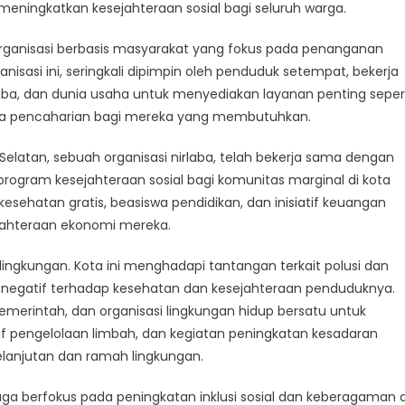
n
meningkatkan kesejahteraan sosial bagi seluruh warga.
gkatkan
 organisasi berbasis masyarakat yang fokus pada penanganan
ahteraan
nisasi ini, seringkali dipimpin oleh penduduk setempat, bekerja
h
ba, dan dunia usaha untuk menyediakan layanan penting seper
a
ta pencaharian bagi mereka yang membutuhkan.
Selatan, sebuah organisasi nirlaba, telah bekerja sama dengan
ogram kesejahteraan sosial bagi komunitas marginal di kota
sehatan gratis, beasiswa pendidikan, dan inisiatif keuangan
ahteraan ekonomi mereka.
i lingkungan. Kota ini menghadapi tantangan terkait polusi dan
egatif terhadap kesehatan dan kesejahteraan penduduknya.
merintah, dan organisasi lingkungan hidup bersatu untuk
 pengelolaan limbah, dan kegiatan peningkatan kesadaran
lanjutan dan ramah lingkungan.
 juga berfokus pada peningkatan inklusi sosial dan keberagaman d