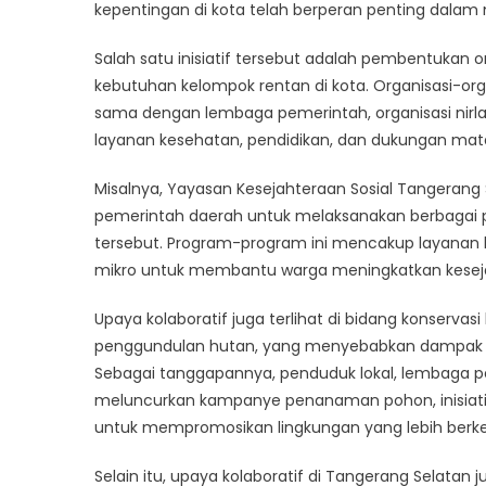
Selata
kepentingan di kota telah berperan penting dalam 
Menin
Salah satu inisiatif tersebut adalah pembentukan
Kesej
Sosial
kebutuhan kelompok rentan di kota. Organisasi-orga
Seluru
sama dengan lembaga pemerintah, organisasi nirla
Warg
layanan kesehatan, pendidikan, dan dukungan ma
Misalnya, Yayasan Kesejahteraan Sosial Tangerang 
pemerintah daerah untuk melaksanakan berbagai pr
tersebut. Program-program ini mencakup layanan ke
mikro untuk membantu warga meningkatkan kesej
Upaya kolaboratif juga terlihat di bidang konservas
penggundulan hutan, yang menyebabkan dampak n
Sebagai tanggapannya, penduduk lokal, lembaga pe
meluncurkan kampanye penanaman pohon, inisiatif
untuk mempromosikan lingkungan yang lebih berke
Selain itu, upaya kolaboratif di Tangerang Selatan