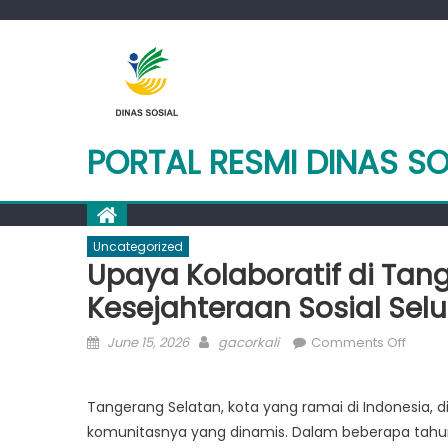
Skip
to
content
PORTAL RESMI DINAS S
Uncategorized
Upaya Kolaboratif di Ta
Kesejahteraan Sosial Sel
Posted
Author
on
June 15, 2026
gacorkali
Comments Off
on
Upaya
Kolabo
Tangerang Selatan, kota yang ramai di Indonesia
di
komunitasnya yang dinamis. Dalam beberapa tahun 
Tange