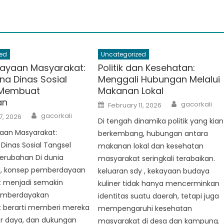
ed
Uncategorized
ayaan Masyarakat:
Politik dan Kesehatan:
a Dinas Sosial
Menggali Hubungan Melalui
 Membuat
Makanan Lokal
an
Author
Posted
gacorkali
February 11, 2026
on
Author
gacorkali
7, 2026
Di tengah dinamika politik yang kian
an Masyarakat:
berkembang, hubungan antara
inas Sosial Tangsel
makanan lokal dan kesehatan
rubahan Di dunia
masyarakat seringkali terabaikan.
ni, konsep pemberdayaan
keluaran sdy , kekayaan budaya
 menjadi semakin
kuliner tidak hanya mencerminkan
emberdayakan
identitas suatu daerah, tetapi juga
 berarti memberi mereka
mempengaruhi kesehatan
er daya, dan dukungan
masyarakat di desa dan kampung.