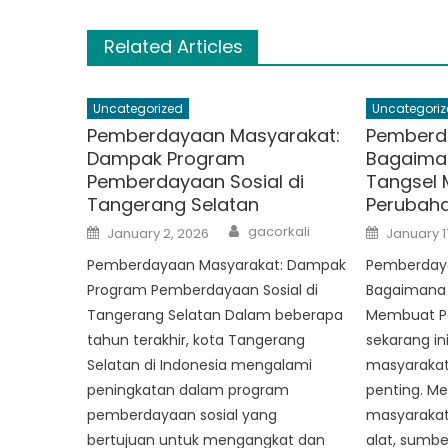
Related Articles
Uncategorized
Uncategoriz
Pemberdayaan Masyarakat:
Pemberd
Dampak Program
Bagaiman
Pemberdayaan Sosial di
Tangsel
Tangerang Selatan
Perubah
Author
Posted
Posted
gacorkali
January 2, 2026
January 1
on
on
Pemberdayaan Masyarakat: Dampak
Pemberdaya
Program Pemberdayaan Sosial di
Bagaimana D
Tangerang Selatan Dalam beberapa
Membuat Pe
tahun terakhir, kota Tangerang
sekarang i
Selatan di Indonesia mengalami
masyarakat
peningkatan dalam program
penting. M
pemberdayaan sosial yang
masyarakat
bertujuan untuk mengangkat dan
alat, sumb