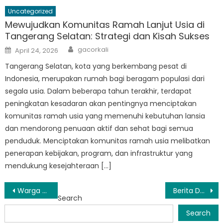
Uncategorized
Mewujudkan Komunitas Ramah Lanjut Usia di
Tangerang Selatan: Strategi dan Kisah Sukses
Author
Posted
gacorkali
April 24, 2026
on
Tangerang Selatan, kota yang berkembang pesat di
Indonesia, merupakan rumah bagi beragam populasi dari
segala usia. Dalam beberapa tahun terakhir, terdapat
peningkatan kesadaran akan pentingnya menciptakan
komunitas ramah usia yang memenuhi kebutuhan lansia
dan mendorong penuaan aktif dan sehat bagi semua
penduduk. Menciptakan komunitas ramah usia melibatkan
penerapan kebijakan, program, dan infrastruktur yang
mendukung kesejahteraan […]
Post
Warga Puji Program Bansos Tangsel yang Memberikan Dukungan Sangat Dibutuhkan
Berita Desa: Mengangkat Suara Kampung di Panggung Nasional
Search
navigation
Search