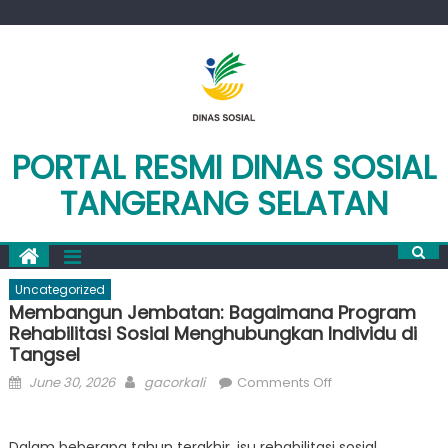
Skip
to
content
PORTAL RESMI DINAS SOSIAL
TANGERANG SELATAN
Uncategorized
Membangun Jembatan: Bagaimana Program
Rehabilitasi Sosial Menghubungkan Individu di
Tangsel
Posted
Author
on
June 30, 2026
gacorkali
Comments Off
on
Membangun
Jembatan:
Dalam beberapa tahun terakhir, isu rehabilitasi sosial