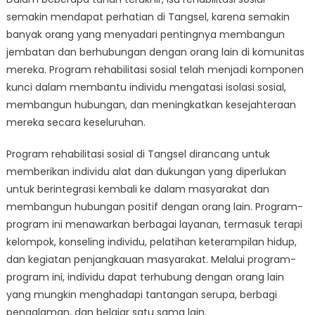
Bagaimana
semakin mendapat perhatian di Tangsel, karena semakin
Program
Rehabilitasi
banyak orang yang menyadari pentingnya membangun
Sosial
jembatan dan berhubungan dengan orang lain di komunitas
Menghubungkan
mereka. Program rehabilitasi sosial telah menjadi komponen
Individu
kunci dalam membantu individu mengatasi isolasi sosial,
di
membangun hubungan, dan meningkatkan kesejahteraan
Tangsel
mereka secara keseluruhan.
Program rehabilitasi sosial di Tangsel dirancang untuk
memberikan individu alat dan dukungan yang diperlukan
untuk berintegrasi kembali ke dalam masyarakat dan
membangun hubungan positif dengan orang lain. Program-
program ini menawarkan berbagai layanan, termasuk terapi
kelompok, konseling individu, pelatihan keterampilan hidup,
dan kegiatan penjangkauan masyarakat. Melalui program-
program ini, individu dapat terhubung dengan orang lain
yang mungkin menghadapi tantangan serupa, berbagi
pengalaman, dan belajar satu sama lain.