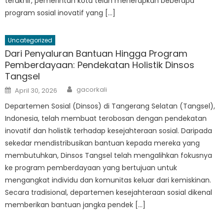
terakhir, pemerintah kota telah menerapkan beberapa
program sosial inovatif yang […]
Uncategorized
Dari Penyaluran Bantuan Hingga Program
Pemberdayaan: Pendekatan Holistik Dinsos
Tangsel
Author
Posted
gacorkali
April 30, 2026
on
Departemen Sosial (Dinsos) di Tangerang Selatan (Tangsel),
Indonesia, telah membuat terobosan dengan pendekatan
inovatif dan holistik terhadap kesejahteraan sosial. Daripada
sekedar mendistribusikan bantuan kepada mereka yang
membutuhkan, Dinsos Tangsel telah mengalihkan fokusnya
ke program pemberdayaan yang bertujuan untuk
mengangkat individu dan komunitas keluar dari kemiskinan.
Secara tradisional, departemen kesejahteraan sosial dikenal
memberikan bantuan jangka pendek […]