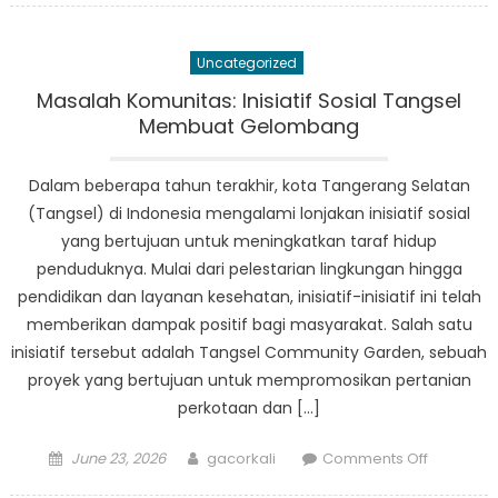
for
Change:
Uncategorized
Publikasi
Dinsos
Masalah Komunitas: Inisiatif Sosial Tangsel
Tangsel’s
Membuat Gelombang
Partnersh
with
Dalam beberapa tahun terakhir, kota Tangerang Selatan
Local
(Tangsel) di Indonesia mengalami lonjakan inisiatif sosial
Organizat
yang bertujuan untuk meningkatkan taraf hidup
penduduknya. Mulai dari pelestarian lingkungan hingga
pendidikan dan layanan kesehatan, inisiatif-inisiatif ini telah
memberikan dampak positif bagi masyarakat. Salah satu
inisiatif tersebut adalah Tangsel Community Garden, sebuah
proyek yang bertujuan untuk mempromosikan pertanian
perkotaan dan […]
Posted
Author
on
June 23, 2026
gacorkali
Comments Off
on
Masalah