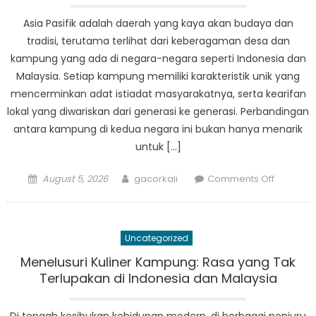
Asia Pasifik adalah daerah yang kaya akan budaya dan
tradisi, terutama terlihat dari keberagaman desa dan
kampung yang ada di negara-negara seperti Indonesia dan
Malaysia. Setiap kampung memiliki karakteristik unik yang
mencerminkan adat istiadat masyarakatnya, serta kearifan
lokal yang diwariskan dari generasi ke generasi. Perbandingan
antara kampung di kedua negara ini bukan hanya menarik
untuk […]
Posted
Author
on
August 5, 2026
gacorkali
Comments Off
on
Berita
Internasi
Perband
Uncategorized
Kampun
dan
Menelusuri Kuliner Kampung: Rasa yang Tak
Kuliner
Terlupakan di Indonesia dan Malaysia
di
Asia