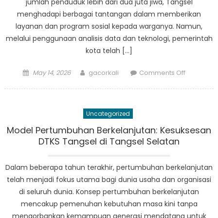
jumlah penduduk lebih dari dua juta jiwa, Tangsel
menghadapi berbagai tantangan dalam memberikan
layanan dan program sosial kepada warganya. Namun,
melalui penggunaan analisis data dan teknologi, pemerintah
kota telah […]
Posted
Author
on
May 14, 2026
gacorkali
Comments Off
on
Melihat
Lebih
Dekat
Uncategorized
Inisiatif
Kesejahte
Model Pertumbuhan Berkelanjutan: Kesuksesan
Sosial
DTKS Tangsel di Tangsel Selatan
Berbasis
Data
Dalam beberapa tahun terakhir, pertumbuhan berkelanjutan
di
telah menjadi fokus utama bagi dunia usaha dan organisasi
Tangsel
di seluruh dunia. Konsep pertumbuhan berkelanjutan
mencakup pemenuhan kebutuhan masa kini tanpa
mengorbankan kemampuan generasi mendatang untuk