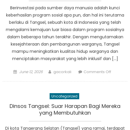
Sosial
Berinvestasi pada sumber daya manusia adalah kunci
di
keberhasilan program sosial apa pun, dan hal ini terutama
Tangsel
berlaku di Tangsel, sebuah kota di Indonesia yang telah
mengalami kemajuan luar biasa dalam program sosialnya
dalam beberapa tahun terakhir. Dengan mengutamakan
kesejahteraan dan pembangunan warganya, Tangsel
mampu meningkatkan kualitas hidup warganya dan
menciptakan masyarakat yang lebih inklusif dan […]
Posted
Author
on
June 12, 2026
gacorkali
Comments Off
on
Berinvesta
pada
Sumber
Uncategorized
Daya
Manusia:
Dinsos Tangsel: Suar Harapan Bagi Mereka
Kunci
yang Membutuhkan
Kesukses
Program
Di kota Tangerang Selatan (Tangsel) yang ramai, terdapat