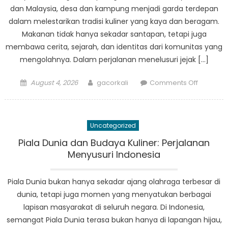
dan Malaysia, desa dan kampung menjadi garda terdepan
dalam melestarikan tradisi kuliner yang kaya dan beragam.
Makanan tidak hanya sekadar santapan, tetapi juga
membawa cerita, sejarah, dan identitas dari komunitas yang
mengolahnya. Dalam perjalanan menelusuri jejak […]
Posted
Author
on
August 4, 2026
gacorkali
Comments Off
on
Menelusu
Jejak
Kuliner
Uncategorized
Kampung
Dari
Piala Dunia dan Budaya Kuliner: Perjalanan
Piring
Menyusuri Indonesia
ke
Panggun
Piala Dunia bukan hanya sekadar ajang olahraga terbesar di
Internasi
dunia, tetapi juga momen yang menyatukan berbagai
lapisan masyarakat di seluruh negara. Di Indonesia,
semangat Piala Dunia terasa bukan hanya di lapangan hijau,