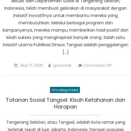
dibuat oleh Departemen Sosial di Tangerang Selatan,
Indonesia, telah membuat gebrakan di masyarakat dengan
inisiatif inovatifnya untuk membantu mereka yang
membutuhkan. Melalui berbagai program dan
kampanyenya, mereka mampu memberikan hasil positif dan
kisah sukses yang menginspirasi banyak orang. Salah satu
inisiatif utama Publikasi Dinsos Tangsel adalah penggalangan
[…]
Posted
Author
on
May 17, 2026
gacorkali
Comments Off
on
Kisah
Sukses:
Hasil
Uncategorized
Positif
Inisiatif
Tatanan Sosial Tangsel: Kisah Ketahanan dan
Publikasi
Harapan
Dinsos
Tangsel
Tangerang Selatan, atau Tangsel, adalah kota ramai yang
terletak tepat di luar Jakarta, Indonesia. Dengan populasi