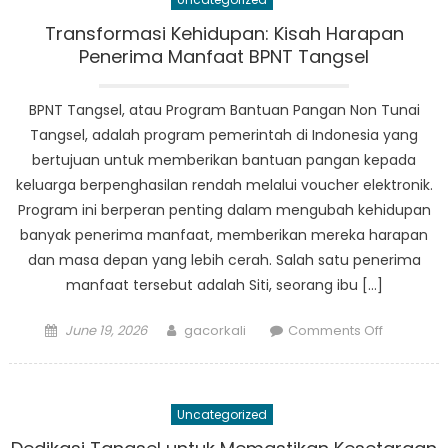
Masyarak
Kunci
Transformasi Kehidupan: Kisah Harapan
Kesukses
Penerima Manfaat BPNT Tangsel
DTKS
Tangsel
BPNT Tangsel, atau Program Bantuan Pangan Non Tunai
Tangsel, adalah program pemerintah di Indonesia yang
bertujuan untuk memberikan bantuan pangan kepada
keluarga berpenghasilan rendah melalui voucher elektronik.
Program ini berperan penting dalam mengubah kehidupan
banyak penerima manfaat, memberikan mereka harapan
dan masa depan yang lebih cerah. Salah satu penerima
manfaat tersebut adalah Siti, seorang ibu […]
Posted
Author
on
June 19, 2026
gacorkali
Comments Off
on
Transform
Kehidupa
Kisah
Uncategorized
Harapan
Penerima