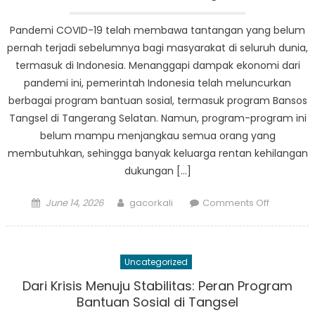
Kesejaht
Sosial
Pandemi COVID-19 telah membawa tantangan yang belum
Seluruh
pernah terjadi sebelumnya bagi masyarakat di seluruh dunia,
Warga
termasuk di Indonesia. Menanggapi dampak ekonomi dari
pandemi ini, pemerintah Indonesia telah meluncurkan
berbagai program bantuan sosial, termasuk program Bansos
Tangsel di Tangerang Selatan. Namun, program-program ini
belum mampu menjangkau semua orang yang
membutuhkan, sehingga banyak keluarga rentan kehilangan
dukungan […]
Posted
Author
on
June 14, 2026
gacorkali
Comments Off
on
LSM
Lokal
Berusaha
Uncategorized
Mengisi
Kesenjan
Dari Krisis Menuju Stabilitas: Peran Program
Bantuan
Bantuan Sosial di Tangsel
Bansos