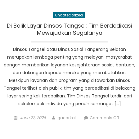
Komunita
Inisiatif
Uncategorized
Sosial
Tangsel
Di Balik Layar Dinsos Tangsel: Tim Berdedikasi
Membuat
Mewujudkan Segalanya
Gelomba
Dinsos Tangsel atau Dinas Sosial Tangerang Selatan
merupakan lembaga penting yang melayani masyarakat
dengan memberikan layanan kesejahteraan sosial, bantuan,
dan dukungan kepada mereka yang membutuhkan.
Meskipun layanan dan program yang ditawarkan Dinsos
Tangsel terlihat oleh publik, tim yang berdedikasi di belakang
layar sering kali terabaikan. Tim Dinsos Tangsel terdiri dari
sekelompok individu yang penuh semangat […]
Posted
Author
on
June 22, 2026
gacorkali
Comments Off
on
Di
Balik
Layar