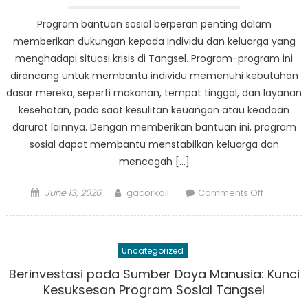
Tangsel
Program bantuan sosial berperan penting dalam
memberikan dukungan kepada individu dan keluarga yang
menghadapi situasi krisis di Tangsel. Program-program ini
dirancang untuk membantu individu memenuhi kebutuhan
dasar mereka, seperti makanan, tempat tinggal, dan layanan
kesehatan, pada saat kesulitan keuangan atau keadaan
darurat lainnya. Dengan memberikan bantuan ini, program
sosial dapat membantu menstabilkan keluarga dan
mencegah […]
Posted
Author
on
June 13, 2026
gacorkali
Comments Off
on
Dari
Krisis
Menuju
Uncategorized
Stabilitas:
Peran
Berinvestasi pada Sumber Daya Manusia: Kunci
Program
Kesuksesan Program Sosial Tangsel
Bantuan