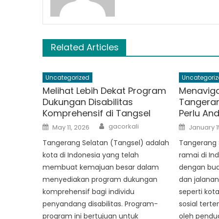
Related Articles
Uncategorized
Uncategoriz
Melihat Lebih Dekat Program
Menavigas
Dukungan Disabilitas
Tangeran
Komprehensif di Tangsel
Perlu An
Author
Posted
Posted
gacorkali
May 11, 2026
January 1
on
on
Tangerang Selatan (Tangsel) adalah
Tangerang 
kota di Indonesia yang telah
ramai di In
membuat kemajuan besar dalam
dengan bud
menyediakan program dukungan
dan jalana
komprehensif bagi individu
seperti kot
penyandang disabilitas. Program-
sosial tert
program ini bertujuan untuk
oleh pendu