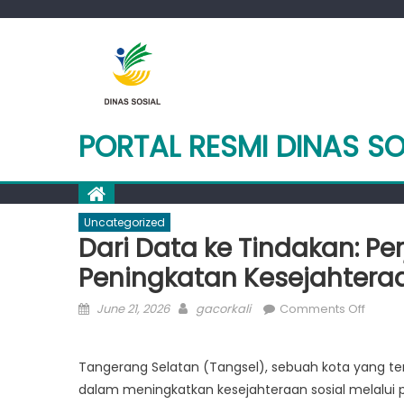
Skip
to
content
PORTAL RESMI DINAS S
Uncategorized
Dari Data ke Tindakan: P
Peningkatan Kesejahteraa
Posted
Author
on
June 21, 2026
gacorkali
Comments Off
on
Dari
Data
Tangerang Selatan (Tangsel), sebuah kota yang ter
ke
dalam meningkatkan kesejahteraan sosial melalui
Tindak