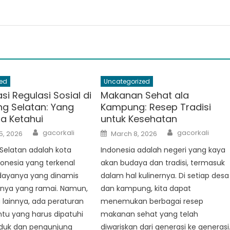
ed
Uncategorized
i Regulasi Sosial di
Makanan Sehat ala
g Selatan: Yang
Kampung: Resep Tradisi
da Ketahui
untuk Kesehatan
Author
Author
Posted
gacorkali
gacorkali
5, 2026
March 8, 2026
on
Selatan adalah kota
Indonesia adalah negeri yang kaya
donesia yang terkenal
akan budaya dan tradisi, termasuk
ayanya yang dinamis
dalam hal kulinernya. Di setiap desa
nnya yang ramai. Namun,
dan kampung, kita dapat
a lainnya, ada peraturan
menemukan berbagai resep
entu yang harus dipatuhi
makanan sehat yang telah
duk dan pengunjung
diwariskan dari generasi ke generasi