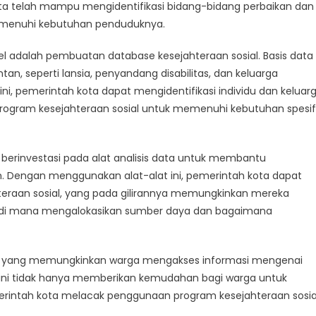
anan
a telah mampu mengidentifikasi bidang-bidang perbaikan dan
el
emenuhi kebutuhan penduduknya.
u
gkatan
sel adalah pembuatan database kesejahteraan sosial. Basis data
ahteraan
n, seperti lansia, penyandang disabilitas, dan keluarga
ni, pemerintah kota dapat mengidentifikasi individu dan keluar
gram kesejahteraan sosial untuk memenuhi kebutuhan spesif
ga berinvestasi pada alat analisis data untuk membantu
 Dengan menggunakan alat-alat ini, pemerintah kota dapat
hteraan sosial, yang pada gilirannya memungkinkan mereka
 di mana mengalokasikan sumber daya dan bagaimana
luler yang memungkinkan warga mengakses informasi mengenai
si ini tidak hanya memberikan kemudahan bagi warga untuk
ntah kota melacak penggunaan program kesejahteraan sosia