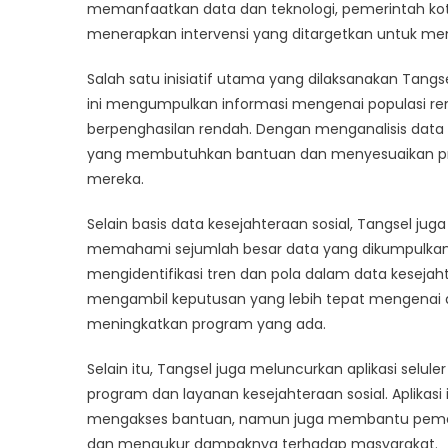
Perjal
memanfaatkan data dan teknologi, pemerintah kot
Tangs
menerapkan intervensi yang ditargetkan untuk m
Menuj
Penin
Salah satu inisiatif utama yang dilaksanakan Tang
Kesej
ini mengumpulkan informasi mengenai populasi renta
Sosial
berpenghasilan rendah. Dengan menganalisis data i
yang membutuhkan bantuan dan menyesuaikan pro
mereka.
Selain basis data kesejahteraan sosial, Tangsel ju
memahami sejumlah besar data yang dikumpulkan.
mengidentifikasi tren dan pola dalam data keseja
mengambil keputusan yang lebih tepat mengenai
meningkatkan program yang ada.
Selain itu, Tangsel juga meluncurkan aplikasi se
program dan layanan kesejahteraan sosial. Aplika
mengakses bantuan, namun juga membantu pemeri
dan mengukur dampaknya terhadap masyarakat.