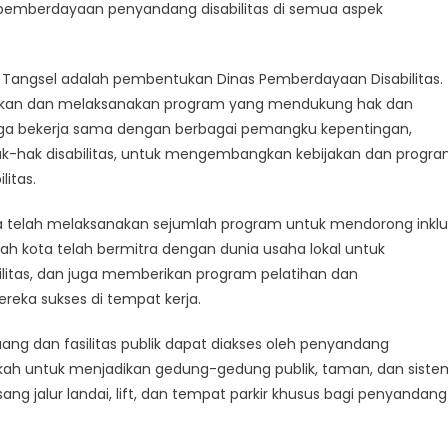
araan
n pemberdayaan penyandang disabilitas di semua aspek
patan
ndang
ah Tangsel adalah pembentukan Dinas Pemberdayaan Disabilitas.
itas
sikan dan melaksanakan program yang mendukung hak dan
 juga bekerja sama dengan berbagai pemangku kepentingan,
ak-hak disabilitas, untuk mengembangkan kebijakan dan progr
itas.
uga telah melaksanakan sejumlah program untuk mendorong inklu
tah kota telah bermitra dengan dunia usaha lokal untuk
litas, dan juga memberikan program pelatihan dan
ka sukses di tempat kerja.
ang dan fasilitas publik dapat diakses oleh penyandang
ngkah untuk menjadikan gedung-gedung publik, taman, dan siste
g jalur landai, lift, dan tempat parkir khusus bagi penyandang