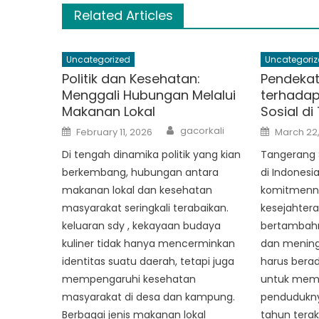
Related Articles
Uncategorized
Uncategoriz
Politik dan Kesehatan:
Pendekat
Menggali Hubungan Melalui
terhadap
Makanan Lokal
Sosial d
Author
Posted
Posted
gacorkali
February 11, 2026
March 22
on
on
Di tengah dinamika politik yang kian
Tangerang 
berkembang, hubungan antara
di Indonesi
makanan lokal dan kesehatan
komitmenn
masyarakat seringkali terabaikan.
kesejahtera
keluaran sdy , kekayaan budaya
bertambah
kuliner tidak hanya mencerminkan
dan meningk
identitas suatu daerah, tetapi juga
harus berad
mempengaruhi kesehatan
untuk mem
masyarakat di desa dan kampung.
pendudukny
Berbagai jenis makanan lokal
tahun terak