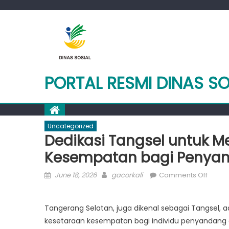
Skip
to
content
PORTAL RESMI DINAS S
Uncategorized
Dedikasi Tangsel untuk 
Kesempatan bagi Penyand
Posted
Author
on
June 18, 2026
gacorkali
Comments Off
on
Dedika
Tangs
Tangerang Selatan, juga dikenal sebagai Tangsel, 
untuk
kesetaraan kesempatan bagi individu penyandang d
Memas