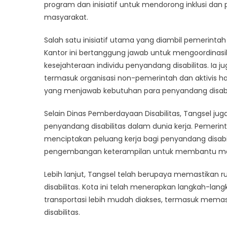
Keset
program dan inisiatif untuk mendorong inklusi da
Kesem
masyarakat.
bagi
Penya
Salah satu inisiatif utama yang diambil pemerint
Disabil
Kantor ini bertanggung jawab untuk mengoordina
kesejahteraan individu penyandang disabilitas. Ia
termasuk organisasi non-pemerintah dan aktivis h
yang menjawab kebutuhan para penyandang disabil
Selain Dinas Pemberdayaan Disabilitas, Tangsel j
penyandang disabilitas dalam dunia kerja. Pemerin
menciptakan peluang kerja bagi penyandang disabi
pengembangan keterampilan untuk membantu mere
Lebih lanjut, Tangsel telah berupaya memastikan ru
disabilitas. Kota ini telah menerapkan langkah-la
transportasi lebih mudah diakses, termasuk memasan
disabilitas.