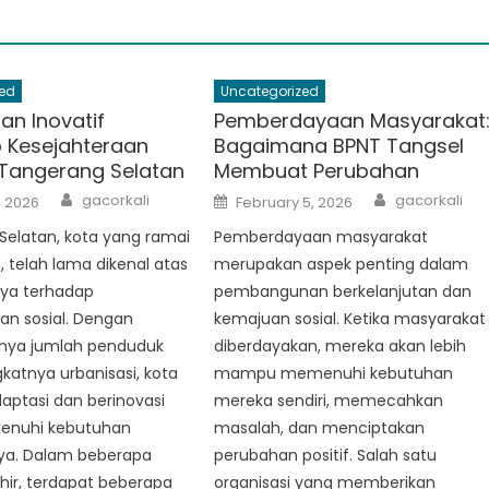
ed
Uncategorized
an Inovatif
Pemberdayaan Masyarakat
 Kesejahteraan
Bagaimana BPNT Tangsel
i Tangerang Selatan
Membuat Perubahan
Author
Author
Posted
gacorkali
gacorkali
, 2026
February 5, 2026
on
Selatan, kota yang ramai
Pemberdayaan masyarakat
a, telah lama dikenal atas
merupakan aspek penting dalam
ya terhadap
pembangunan berkelanjutan dan
an sosial. Dengan
kemajuan sosial. Ketika masyarakat
nya jumlah penduduk
diberdayakan, mereka akan lebih
atnya urbanisasi, kota
mampu memenuhi kebutuhan
aptasi dan berinovasi
mereka sendiri, memecahkan
enuhi kebutuhan
masalah, dan menciptakan
a. Dalam beberapa
perubahan positif. Salah satu
hir, terdapat beberapa
organisasi yang memberikan