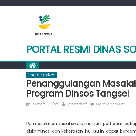
Skip
to
content
PORTAL RESMI DINAS S
Uncategorized
Penanggulangan Masalah S
Program Dinsos Tangsel
Posted
Author
on
March 7, 2026
gacorkali
Comments Off
on
Pena
Masa
Permasalahan sosial selalu menjadi perhatian seti
Sosial
diskriminasi dan kekerasan, isu-isu ini dapat berd
Menili