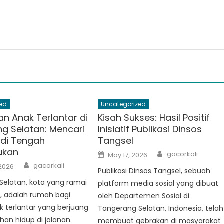
ed
Uncategorized
an Anak Terlantar di
Kisah Sukses: Hasil Positif
g Selatan: Mencari
Inisiatif Publikasi Dinsos
di Tengah
Tangsel
ukan
Author
Posted
gacorkali
May 17, 2026
on
Author
gacorkali
 2026
Publikasi Dinsos Tangsel, sebuah
Selatan, kota yang ramai
platform media sosial yang dibuat
a, adalah rumah bagi
oleh Departemen Sosial di
 terlantar yang berjuang
Tangerang Selatan, Indonesia, telah
han hidup di jalanan.
membuat gebrakan di masyarakat