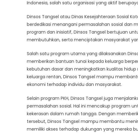
Lebih
Indonesia, salah satu organisasi yang aktif berupa
Dekat
Dinsos Tangsel atau Dinas Kesejahteraan Sosial 
Prog
Dinso
berdedikasi menangani permasalahan sosial dan m
Tangs
program dan inisiatif, Dinsos Tangsel bertujuan
membutuhkan, serta menciptakan masyarakat yang l
Salah satu program utama yang dilaksanakan Dinso
memberikan bantuan tunai kepada keluarga berp
kebutuhan dasar dan meningkatkan kualitas hidu
keluarga rentan, Dinsos Tangsel mampu membant
ekonomi terhadap individu dan masyarakat.
Selain program PKH, Dinsos Tangsel juga menjalanka
permasalahan sosial. Hal ini mencakup program un
kekerasan dalam rumah tangga. Dengan memberik
tersebut, Dinsos Tangsel mampu membantu menin
memiliki akses terhadap dukungan yang mereka b