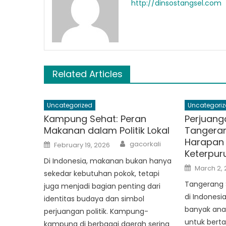
http://dinsostangsel.com
Related Articles
Uncategorized
Uncategoriz
Kampung Sehat: Peran
Perjuang
Makanan dalam Politik Lokal
Tangeran
Harapan 
Author
Posted
gacorkali
February 19, 2026
on
Keterpur
Di Indonesia, makanan bukan hanya
Posted
March 2,
on
sekedar kebutuhan pokok, tetapi
Tangerang 
juga menjadi bagian penting dari
di Indonesi
identitas budaya dan simbol
banyak anak
perjuangan politik. Kampung-
untuk berta
kampung di berbagai daerah sering