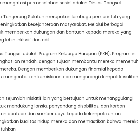
ya mengatasi permasalahan sosial adalah Dinsos Tangsel.
Kota Tangerang Selatan merupakan lembaga pemerintah yang
ram
s
eningkatkan kesejahteraan masyarakat. Melalui berbagai
el
 untuk memberikan dukungan dan bantuan kepada mereka yang
ebih inklusif dan adil.
s Tangsel adalah Program Keluarga Harapan (PKH). Program ini
enghasilan rendah, dengan tujuan membantu mereka memenuh
p mereka. Dengan memberikan dukungan finansial kepada
u mengentaskan kemiskinan dan mengurangi dampak kesulita
n sejumlah inisiatif lain yang bertujuan untuk menanggulangi
tuk mendukung lansia, penyandang disabilitas, dan korban
an bantuan dan sumber daya kepada kelompok rentan
gkatkan kualitas hidup mereka dan memastikan bahwa merek
utuhkan.