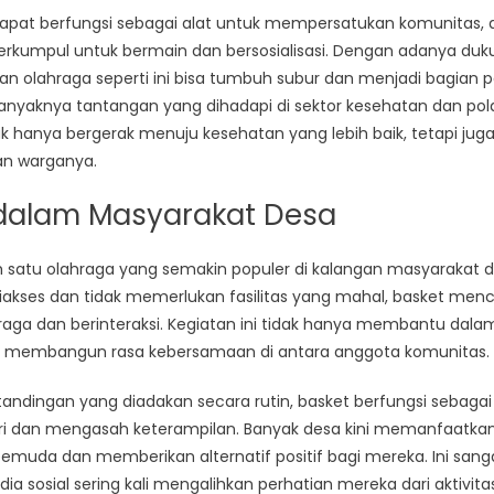
a dapat berfungsi sebagai alat untuk mempersatukan komunitas,
Desa
erkumpul untuk bermain dan bersosialisasi. Dengan adanya duk
tan olahraga seperti ini bisa tumbuh subur dan menjadi bagian p
nyaknya tantangan yang dihadapi di sektor kesehatan dan pola
dak hanya bergerak menuju kesehatan yang lebih baik, tetapi j
gan warganya.
 dalam Masyarakat Desa
h satu olahraga yang semakin populer di kalangan masyarakat de
kses dan tidak memerlukan fasilitas yang mahal, basket men
raga dan berinteraksi. Kegiatan ini tidak hanya membantu dal
uga membangun rasa kebersamaan di antara anggota komunitas.
andingan yang diadakan secara rutin, basket berfungsi sebaga
ri dan mengasah keterampilan. Banyak desa kini memanfaatkan 
emuda dan memberikan alternatif positif bagi mereka. Ini sang
 sosial sering kali mengalihkan perhatian mereka dari aktivitas 