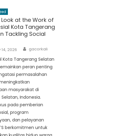
zed
 Look at the Work of
sial Kota Tangerang
in Tackling Social
Author
gacorkali
 14, 2026
al Kota Tangerang Selatan
emainkan peran penting
gatasi permasalahan
 meningkatkan
aan masyarakat di
Selatan, Indonesia.
kus pada pemberian
sial, program
aan, dan pelayanan
KTS berkomitmen untuk
an kualitas hidup warga