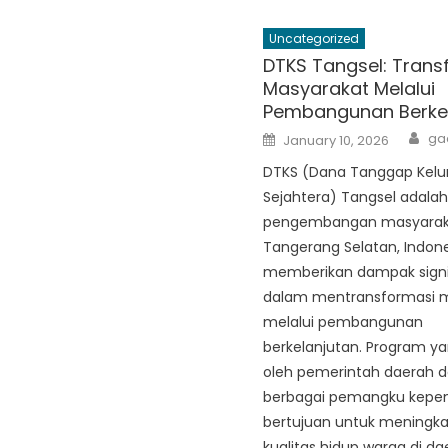
Uncategorized
DTKS Tangsel: Trans
Masyarakat Melalui
Pembangunan Berkel
Au
Posted
ga
January 10, 2026
on
DTKS (Dana Tanggap Kelu
Sejahtera) Tangsel adala
pengembangan masyaraka
Tangerang Selatan, Indon
memberikan dampak signi
dalam mentransformasi 
melalui pembangunan
berkelanjutan. Program ya
oleh pemerintah daerah 
berbagai pemangku kepent
bertujuan untuk meningk
kualitas hidup warga di da