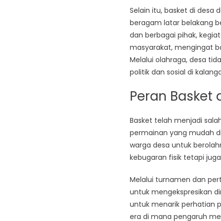
Selain itu, basket di des
beragam latar belakang b
dan berbagai pihak, kegia
masyarakat, mengingat ba
Melalui olahraga, desa ti
politik dan sosial di kalan
Peran Basket
Basket telah menjadi sala
permainan yang mudah dia
warga desa untuk berolah
kebugaran fisik tetapi j
Melalui turnamen dan pert
untuk mengekspresikan di
untuk menarik perhatian p
era di mana pengaruh media