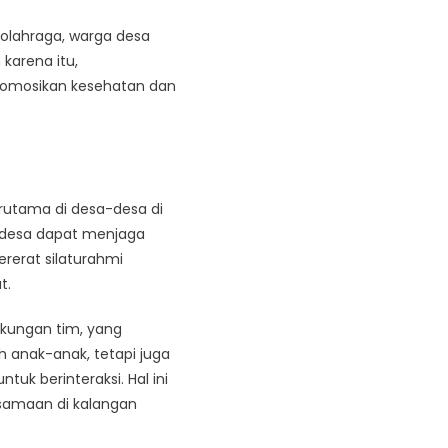
rolahraga, warga desa
karena itu,
romosikan kesehatan dan
rutama di desa-desa di
k desa dapat menjaga
rerat silaturahmi
t.
kungan tim, yang
h anak-anak, tetapi juga
k berinteraksi. Hal ini
samaan di kalangan