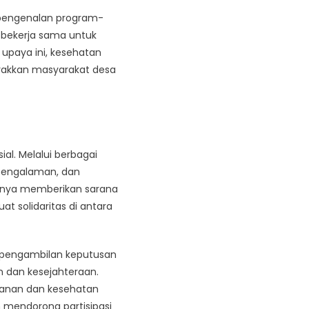
i pengenalan program-
 bekerja sama untuk
upaya ini, kesehatan
erakkan masyarakat desa
l. Melalui berbagai
i pengalaman, dan
hanya memberikan sarana
t solidaritas di antara
am pengambilan keputusan
 dan kesejahteraan.
kanan dan kesehatan
n mendorong partisipasi