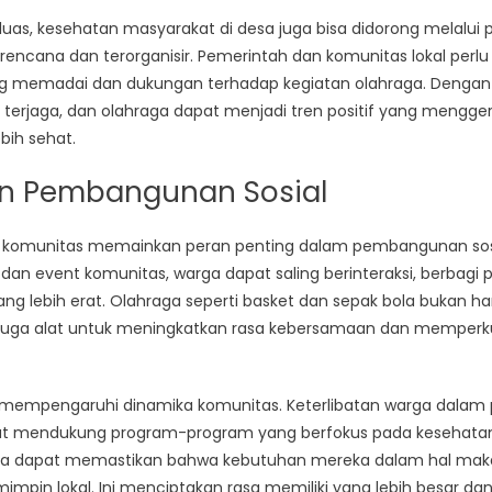
luas, kesehatan masyarakat di desa juga bisa didorong melalu
encana dan terorganisir. Pemerintah dan komunitas lokal perlu
ng memadai dan dukungan terhadap kegiatan olahraga. Dengan 
terjaga, dan olahraga dapat menjadi tren positif yang mengg
bih sehat.
n Pembangunan Sosial
a, komunitas memainkan peran penting dalam pembangunan sosia
a dan event komunitas, warga dapat saling berinteraksi, berbag
 lebih erat. Olahraga seperti basket dan sepak bola bukan 
 juga alat untuk meningkatkan rasa kebersamaan dan memperkua
 juga mempengaruhi dinamika komunitas. Keterlibatan warga dal
dapat mendukung program-program yang berfokus pada kesehatan
warga dapat memastikan bahwa kebutuhan mereka dalam hal ma
mimpin lokal. Ini menciptakan rasa memiliki yang lebih besar da