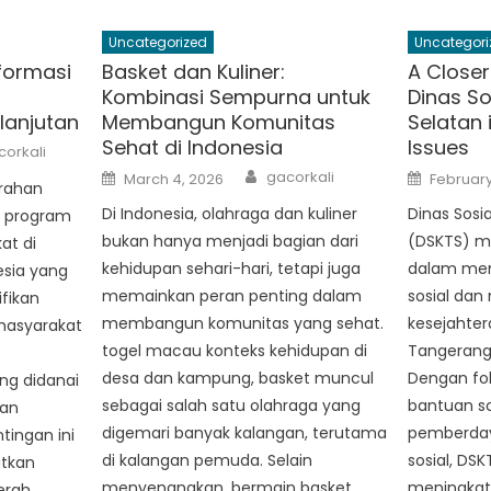
Uncategorized
Uncategori
formasi
Basket dan Kuliner:
A Closer
Kombinasi Sempurna untuk
Dinas So
anjutan
Membangun Komunitas
Selatan 
Sehat di Indonesia
Issues
thor
corkali
Author
Posted
Posted
gacorkali
March 4, 2026
February
rahan
on
on
Di Indonesia, olahraga dan kuliner
Dinas Sosi
h program
bukan hanya menjadi bagian dari
(DSKTS) m
t di
kehidupan sehari-hari, tetapi juga
dalam men
esia yang
memainkan peran penting dalam
sosial dan
fikan
membangun komunitas yang sehat.
kesejahter
masyarakat
togel macau konteks kehidupan di
Tangerang 
desa dan kampung, basket muncul
Dengan fo
ng didanai
sebagai salah satu olahraga yang
bantuan so
dan
digemari banyak kalangan, terutama
pemberday
ingan ini
di kalangan pemuda. Selain
sosial, DS
atkan
menyenangkan, bermain basket
meningkatk
erah