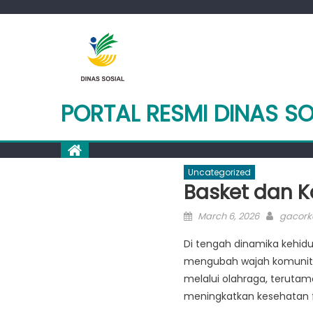
Skip
to
content
PORTAL RESMI DINAS S
Uncategorized
Basket dan 
Posted
Author
March 6, 2026
gacorka
on
Di tengah dinamika kehid
mengubah wajah komunitas
melalui olahraga, terutam
meningkatkan kesehatan fi