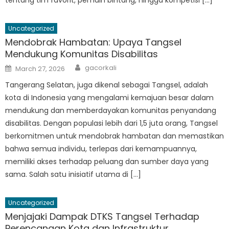
Uncategorized
Mendobrak Hambatan: Upaya Tangsel
Mendukung Komunitas Disabilitas
Author
Posted
gacorkali
March 27, 2026
on
Tangerang Selatan, juga dikenal sebagai Tangsel, adalah
kota di Indonesia yang mengalami kemajuan besar dalam
mendukung dan memberdayakan komunitas penyandang
disabilitas. Dengan populasi lebih dari 1,5 juta orang, Tangsel
berkomitmen untuk mendobrak hambatan dan memastikan
bahwa semua individu, terlepas dari kemampuannya,
memiliki akses terhadap peluang dan sumber daya yang
sama. Salah satu inisiatif utama di […]
Uncategorized
Menjajaki Dampak DTKS Tangsel Terhadap
Perencanaan Kota dan Infrastruktur