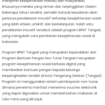
menjamin kesejahteraan individu dan masyarakat,
Kesejahteraan
Sosial:
khususnya mereka yang rentan dan terpinggirkan. Dalam
Program
beberapa tahun terakhir, semakin banyak kesadaran akan
BPNT
perlunya pendekatan inovatif terhadap kesejahteraan sosial
Tangsel
yang lebih efisien, efektif, dan berkelanjutan. Salah satu
pendekatan inovatif tersebut adalah program BPNT Tangsel,
yang mengubah cara pemberian kesejahteraan sosial di
Indonesia.
Program BPNT Tangsel yang merupakan kependekan dari
Program Bantuan Pangan Non Tunai Tangsel merupakan
program kesejahteraan sosial berbasis digital yang
memberikan bantuan pangan kepada keluarga
berpenghasilan rendah di Kota Tangerang Selatan (Tangsel).
Program ini menggunakan sistem pembayaran non-tunai,
dimana penerima manfaat menerima voucher elektronik
yang dapat digunakan untuk membeli bahan makanan di
toko mitra yang ditunjuk.