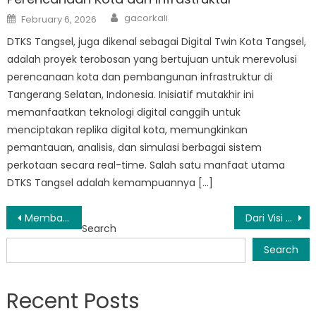
Author
Posted
gacorkali
February 6, 2026
on
DTKS Tangsel, juga dikenal sebagai Digital Twin Kota Tangsel,
adalah proyek terobosan yang bertujuan untuk merevolusi
perencanaan kota dan pembangunan infrastruktur di
Tangerang Selatan, Indonesia. Inisiatif mutakhir ini
memanfaatkan teknologi digital canggih untuk
menciptakan replika digital kota, memungkinkan
pemantauan, analisis, dan simulasi berbagai sistem
perkotaan secara real-time. Salah satu manfaat utama
DTKS Tangsel adalah kemampuannya […]
Post
Membangun Masa Depan Lebih Cerah: Dampak Transformatif PKH Tangsel di Tangsel Selatan
Dari Visi Menjadi Kenyataan: Bagaimana DTKS Tangsel Membentuk Masa Depan Pembangunan Perkotaan
Search
navigation
Search
Recent Posts