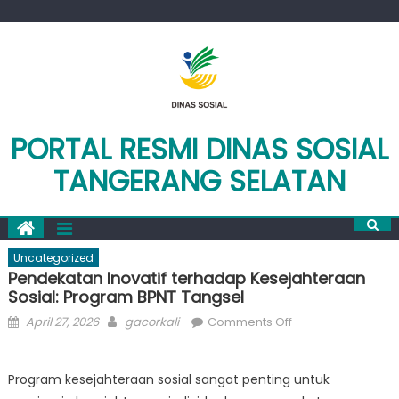
Skip
to
content
PORTAL RESMI DINAS SOSIAL
TANGERANG SELATAN
Uncategorized
Pendekatan Inovatif terhadap Kesejahteraan
Sosial: Program BPNT Tangsel
Posted
Author
on
April 27, 2026
gacorkali
Comments Off
on
Pendekatan
Inovatif
Program kesejahteraan sosial sangat penting untuk
terhadap