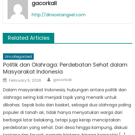
gacorkali
http://dinsostangsel.com
Related Articles
Uncategorized
Politik dan Olahraga: Perdebatan Sehat dalam
Masyarakat Indonesia
Author
Posted
gacorkali
February 5, 2026
on
Dalam masyarakat Indonesia, hubungan antara politik dan
olahraga sering kali menjadi topik yang menarik untuk
dibahas. Sepak bola dan basket, sebagai dua olahraga paling
populer di tanah air, tidak hanya menyatukan warga dari
berbagai latar belakang, tetapi juga kerap menciptakan
perdebatan yang sehat. Dari desa hingga kampung, diskusi
tentang tim favorit, pemain bintang, hingga kompetisi […]