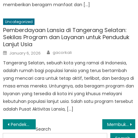
memberikan beragam manfaat dan […]
Uncategorized
Pemberdayaan Lansia di Tangerang Selatan:
Sekilas Program dan Layanan untuk Penduduk
Lanjut Usia
Author
Posted
gacorkali
January 6, 2026
on
Tangerang Selatan, sebuah kota yang ramai di Indonesia,
adalah rumah bagi populasi lansia yang terus bertambah
yang mencari cara untuk tetap aktif, terlibat, dan berdaya di
masa emas mereka. Untungnya, ada beragam program dan
layanan yang tersedia di kota ini yang khusus melayani
kebutuhan populasi lanjut usia. Salah satu program tersebut
adalah Pusat Aktivitas Lansia, […]
Post
Pendekatan Inovatif terhadap Kesejahteraan Sosial: Program BPNT Tangsel
Membuka Potensi Data Terintegrasi untuk Kesejahteraan Sosial di Tangsel
Search
navigation