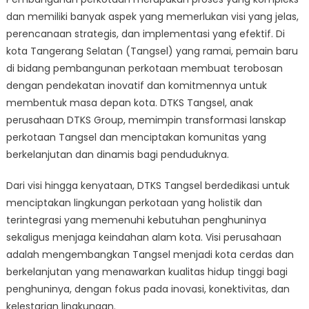
Menjadi
dan memiliki banyak aspek yang memerlukan visi yang jelas,
Kenyataan:
Bagaimana
perencanaan strategis, dan implementasi yang efektif. Di
DTKS
kota Tangerang Selatan (Tangsel) yang ramai, pemain baru
Tangsel
di bidang pembangunan perkotaan membuat terobosan
Membentuk
dengan pendekatan inovatif dan komitmennya untuk
Masa
membentuk masa depan kota. DTKS Tangsel, anak
Depan
perusahaan DTKS Group, memimpin transformasi lanskap
Pembangunan
perkotaan Tangsel dan menciptakan komunitas yang
Perkotaan
berkelanjutan dan dinamis bagi penduduknya.
Dari visi hingga kenyataan, DTKS Tangsel berdedikasi untuk
menciptakan lingkungan perkotaan yang holistik dan
terintegrasi yang memenuhi kebutuhan penghuninya
sekaligus menjaga keindahan alam kota. Visi perusahaan
adalah mengembangkan Tangsel menjadi kota cerdas dan
berkelanjutan yang menawarkan kualitas hidup tinggi bagi
penghuninya, dengan fokus pada inovasi, konektivitas, dan
kelestarian lingkungan.