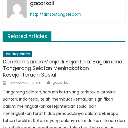
gacorkali
http://dinsostangsel.com
Related Articles
Uncategorized
Dari Kemiskinan Menjadi Sejahtera: Bagaimana
Tangerang Selatan Meningkatkan
Kesejahteraan Sosial
Author
Posted
gacorkali
February 23, 2026
on
Tangerang Selatan, sebuah kota yang terletak di provinsi
Banten, Indonesia, telah membuat kemajuan signifikan
dalam meningkatkan kesejahteraan sosial dan
meningkatkan taraf hidup penduduknya dalam beberapa
tahun terakhir. Kota ini, yang dulunya dilanda kemiskinan dan
keterbelakangan pembangunan, telah berubah menjadi