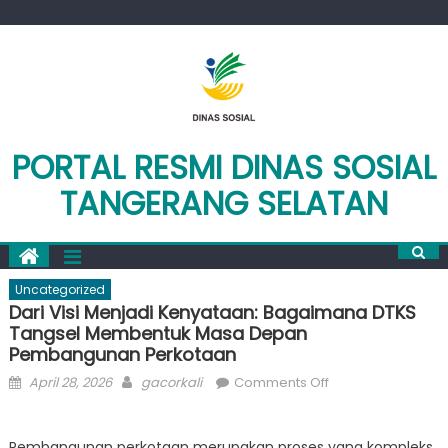
Skip
to
content
PORTAL RESMI DINAS SOSIAL
TANGERANG SELATAN
Uncategorized
Dari Visi Menjadi Kenyataan: Bagaimana DTKS
Tangsel Membentuk Masa Depan
Pembangunan Perkotaan
Posted
Author
on
April 28, 2026
gacorkali
Comments Off
on
Dari
Visi
Pembangunan perkotaan merupakan proses yang kompleks