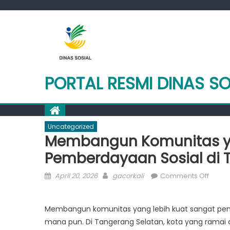
Skip
to
content
PORTAL RESMI DINAS S
Uncategorized
Membangun Komunitas ya
Pemberdayaan Sosial di 
Posted
Author
on
April 20, 2026
gacorkali
Comments Off
on
Memb
Komun
Membangun komunitas yang lebih kuat sangat pen
yang
mana pun. Di Tangerang Selatan, kota yang ramai
Lebih