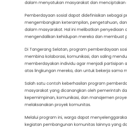
Kuat:
dalam menyatukan masyarakat dan menciptakan ra
Peran
Pemberdayaan sosial dapat didefinisikan sebagai 
Pemb
Sosial
mengembangkan keterampilan, pengetahuan, dan ke
di
dalam masyarakat. Hal ini melibatkan penyediaan
Tange
mengendalikan kehidupan mereka dan membuat per
Selat
Di Tangerang Selatan, program pemberdayaan so
membina kolaborasi, komunikasi, dan saling mendu
memberdayakan individu agar menjadi partisipan 
atas lingkungan mereka, dan untuk bekerja sama 
Salah satu contoh keberhasilan program pemberday
masyarakat yang dicanangkan oleh pemerintah dae
kepemimpinan, komunikasi, dan manajemen proyek
melaksanakan proyek komunitas.
Melalui program ini, warga dapat menyelenggarak
kegiatan pembangunan komunitas lainnya yang d