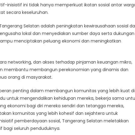
if-inisiatif ini tidak hanya memperkuat ikatan sosial antar warg
at secara keseluruhan.
i Tangerang Selatan adalah peningkatan kewirausahaan sosial d
ngusaha lokal dan menyediakan sumber daya serta dukungan
 mampu menciptakan peluang ekonomi dan meningkatkan
s, acara networking, dan akses terhadap pinjaman keuangan mikro,
atan membantu membangun perekonomian yang dinamis dan
ua orang di masyarakat.
eran penting dalam membangun komunitas yang lebih kuat di
du untuk mengendalikan kehidupan mereka, bekerja sama unt
g ekonomi bagi diri mereka sendiri dan tetangga mereka,
an komunitas yang lebih kohesif dan sejahtera untuk
nisiatif pemberdayaan sosial, Tangerang Selatan meletakkan
if bagi seluruh penduduknya.