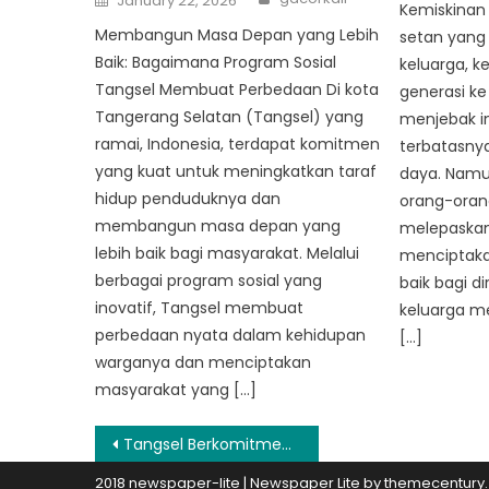
January 22, 2026
on
Kemiskinan
Membangun Masa Depan yang Lebih
setan yang 
Baik: Bagaimana Program Sosial
keluarga, k
Tangsel Membuat Perbedaan Di kota
generasi ke
Tangerang Selatan (Tangsel) yang
menjebak in
ramai, Indonesia, terdapat komitmen
terbatasny
yang kuat untuk meningkatkan taraf
daya. Namun
hidup penduduknya dan
orang-ora
membangun masa depan yang
melepaskan d
lebih baik bagi masyarakat. Melalui
menciptaka
berbagai program sosial yang
baik bagi di
inovatif, Tangsel membuat
keluarga me
perbedaan nyata dalam kehidupan
[…]
warganya dan menciptakan
masyarakat yang […]
Post
Tangsel Berkomitmen untuk Menyediakan Perlindungan Sosial yang Berkesinambungan bagi Warganya
navigation
2018 newspaper-lite
|
Newspaper Lite by
themecentury
.