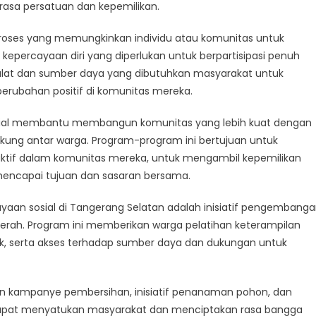
sa persatuan dan kepemilikan.
proses yang memungkinkan individu atau komunitas untuk
erdayaan
percayaan diri yang diperlukan untuk berpartisipasi penuh
 alat dan sumber daya yang dibutuhkan masyarakat untuk
rang
ubahan positif di komunitas mereka.
an
sial membantu membangun komunitas yang lebih kuat dengan
kung antar warga. Program-program ini bertujuan untuk
aktif dalam komunitas mereka, untuk mengambil kepemilikan
mencapai tujuan dan sasaran bersama.
aan sosial di Tangerang Selatan adalah inisiatif pengembang
rah. Program ini memberikan warga pelatihan keterampilan
, serta akses terhadap sumber daya dan dukungan untuk
an kampanye pembersihan, inisiatif penanaman pohon, dan
apat menyatukan masyarakat dan menciptakan rasa bangga