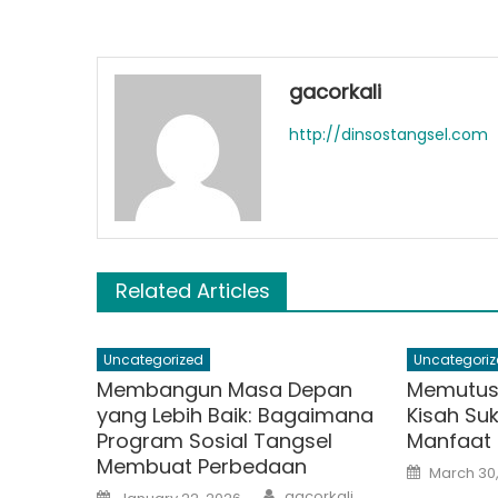
gacorkali
http://dinsostangsel.com
Related Articles
Uncategorized
Uncategoriz
Membangun Masa Depan
Memutus 
yang Lebih Baik: Bagaimana
Kisah Su
Program Sosial Tangsel
Manfaat 
Membuat Perbedaan
Posted
March 30
on
Author
Posted
gacorkali