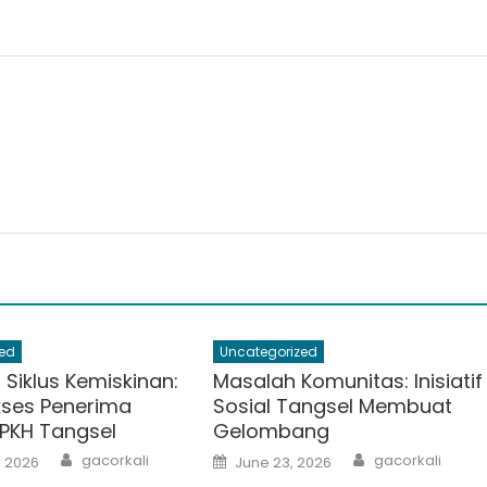
ed
Uncategorized
Siklus Kemiskinan:
Masalah Komunitas: Inisiatif
kses Penerima
Sosial Tangsel Membuat
PKH Tangsel
Gelombang
Author
Author
Posted
gacorkali
gacorkali
, 2026
June 23, 2026
on