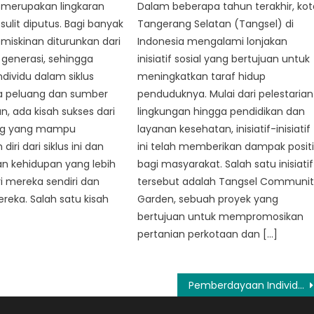
 merupakan lingkaran
Dalam beberapa tahun terakhir, kot
sulit diputus. Bagi banyak
Tangerang Selatan (Tangsel) di
emiskinan diturunkan dari
Indonesia mengalami lonjakan
 generasi, sehingga
inisiatif sosial yang bertujuan untuk
dividu dalam siklus
meningkatkan taraf hidup
a peluang dan sumber
penduduknya. Mulai dari pelestarian
, ada kisah sukses dari
lingkungan hingga pendidikan dan
ng yang mampu
layanan kesehatan, inisiatif-inisiatif
iri dari siklus ini dan
ini telah memberikan dampak positi
n kehidupan yang lebih
bagi masyarakat. Salah satu inisiatif
ri mereka sendiri dan
tersebut adalah Tangsel Communi
reka. Salah satu kisah
Garden, sebuah proyek yang
bertujuan untuk mempromosikan
pertanian perkotaan dan […]
Pemberdayaan Individu: Peran Rehabilitasi Sosial di Masyarakat Tangsel