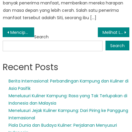
banyak penerima manfaat, memberikan mereka harapan
dan masa depan yang lebih cerah. Salah satu penerima
manfaat tersebut adalah Siti, seorang ibu […]
Post
Menciptakan Masa Depan Lebih Cerah: Pentingnya Rehabilitasi Sosial di Tangsel
Melihat Lebih Dekat Program Dukungan Disabilitas Komprehensif di Tangsel
Search
navigation
Search
Recent Posts
Berita Internasional: Perbandingan Kampung dan Kuliner di
Asia Pasifik
Menelusuri Kuliner Kampung: Rasa yang Tak Terlupakan di
Indonesia dan Malaysia
Menelusuri Jejak Kuliner Kampung: Dari Piring ke Panggung
Internasional
Piala Dunia dan Budaya Kuliner: Perjalanan Menyusuri