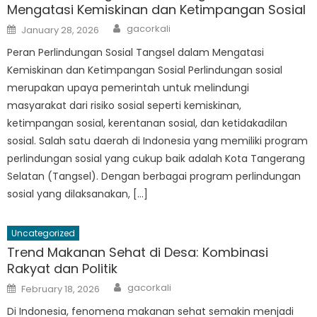
Mengatasi Kemiskinan dan Ketimpangan Sosial
Author
Posted
gacorkali
January 28, 2026
on
Peran Perlindungan Sosial Tangsel dalam Mengatasi
Kemiskinan dan Ketimpangan Sosial Perlindungan sosial
merupakan upaya pemerintah untuk melindungi
masyarakat dari risiko sosial seperti kemiskinan,
ketimpangan sosial, kerentanan sosial, dan ketidakadilan
sosial. Salah satu daerah di Indonesia yang memiliki program
perlindungan sosial yang cukup baik adalah Kota Tangerang
Selatan (Tangsel). Dengan berbagai program perlindungan
sosial yang dilaksanakan, […]
Uncategorized
Trend Makanan Sehat di Desa: Kombinasi
Rakyat dan Politik
Author
Posted
gacorkali
February 18, 2026
on
Di Indonesia, fenomena makanan sehat semakin menjadi