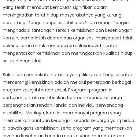
Masyarakat
yang telah membuat kemajuan signifikan dalam
Kurang
Beruntung:
meningkatkan taraf hidup masyarakatnya yang kurang
Pendekatan
beruntung. Dengan populasi lebih dari 2 juta orang, Tangsel
Tangsel
menghadapi tantangan terkait kemiskinan dan kesenjangan.
terhadap
Namun, pemerintah daerah dan organisasi masyarakat telah
Pengentasan
bekerja sama untuk menerapkan solusi inovatif untuk
Kemiskinan
mengentaskan kemiskinan dan meningkatkan kualitas hidup
seluruh penduduk.
Salah satu pendekatan utama yang dilakukan Tangsel untuk
memerangi kemiskinan adalah melalui penerapan berbagai
program kesejahteraan sosial. Program-program ini
bertujuan untuk memberikan bantuan kepada keluarga
berpenghasilan rendah, lansia, dan individu penyandang
disabilitas. Misalnya, kota ini mempunyai program yang
memberikan bantuan keuangan kepada keluarga yang hidup
di bawah garis kemiskinan, serta program yang memberikan
layanan kesehatan kepada mereka yang membutuhkan.