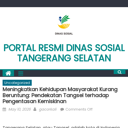
Skip
to
content
PORTAL RESMI DINAS SOSIAL
TANGERANG SELATAN
Uncategorized
Meningkatkan Kehidupan Masyarakat Kurang
Beruntung: Pendekatan Tangsel terhadap
Pengentasan Kemiskinan
Posted
Author
on
May 10, 2026
gacorkali
Comments Off
on
Meningkatkan
Kehidupan
Tangerang Selatan, atau Tangsel, adalah kota di Indonesia