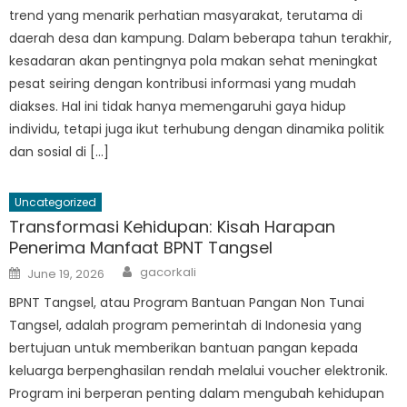
trend yang menarik perhatian masyarakat, terutama di
daerah desa dan kampung. Dalam beberapa tahun terakhir,
kesadaran akan pentingnya pola makan sehat meningkat
pesat seiring dengan kontribusi informasi yang mudah
diakses. Hal ini tidak hanya memengaruhi gaya hidup
individu, tetapi juga ikut terhubung dengan dinamika politik
dan sosial di […]
Uncategorized
Transformasi Kehidupan: Kisah Harapan
Penerima Manfaat BPNT Tangsel
Author
Posted
gacorkali
June 19, 2026
on
BPNT Tangsel, atau Program Bantuan Pangan Non Tunai
Tangsel, adalah program pemerintah di Indonesia yang
bertujuan untuk memberikan bantuan pangan kepada
keluarga berpenghasilan rendah melalui voucher elektronik.
Program ini berperan penting dalam mengubah kehidupan