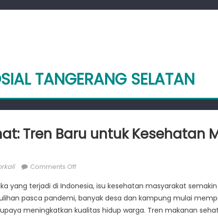
OSIAL TANGERANG SELATAN
t: Tren Baru untuk Kesehatan 
or
on
rkali
Comments Off
Makanan
ka yang terjadi di Indonesia, isu kesehatan masyarakat semakin
Sehat:
han pasca pandemi, banyak desa dan kampung mulai mempe
Tren
 upaya meningkatkan kualitas hidup warga. Tren makanan sehat k
Baru