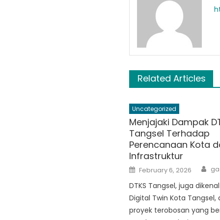
h
Related Articles
Uncategorized
Menjajaki Dampak D
Tangsel Terhadap
Perencanaan Kota d
Infrastruktur
Au
Posted
ga
February 6, 2026
on
DTKS Tangsel, juga dikena
Digital Twin Kota Tangsel,
proyek terobosan yang be