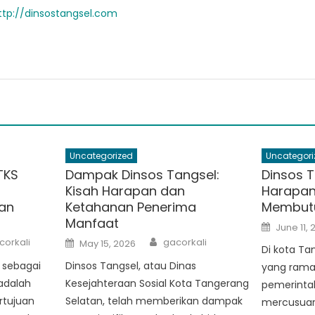
ttp://dinsostangsel.com
Uncategorized
Uncategori
TKS
Dampak Dinsos Tangsel:
Dinsos T
Kisah Harapan dan
Harapan
an
Ketahanan Penerima
Membut
Manfaat
Posted
June 11, 
on
thor
Author
Posted
corkali
gacorkali
May 15, 2026
on
Di kota Ta
l sebagai
Dinsos Tangsel, atau Dinas
yang rama
 adalah
Kesejahteraan Sosial Kota Tangerang
pemerinta
rtujuan
Selatan, telah memberikan dampak
mercusuar