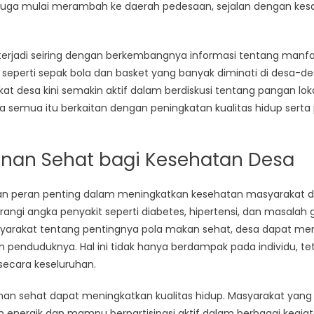
untuk
pi juga mulai merambah ke daerah pedesaan, sejalan dengan ke
Kesehatan
Masyarakat
Desa
 terjadi seiring dengan berkembangnya informasi tentang man
aga seperti sepak bola dan basket yang banyak diminati di desa-
at desa kini semakin aktif dalam berdiskusi tentang pangan lokal,
semua itu berkaitan dengan peningkatan kualitas hidup serta p
an Sehat bagi Kesehatan Desa
 peran penting dalam meningkatkan kesehatan masyarakat 
ngi angka penyakit seperti diabetes, hipertensi, dan masalah g
arakat tentang pentingnya pola makan sehat, desa dapat me
n penduduknya. Hal ini tidak hanya berdampak pada individu, te
secara keseluruhan.
kanan sehat dapat meningkatkan kualitas hidup. Masyarakat yang 
h energik dan mampu berpartisipasi aktif dalam berbagai kegiat