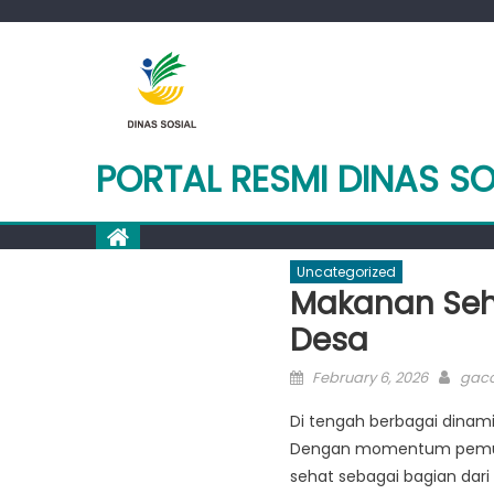
Skip
to
content
PORTAL RESMI DINAS S
Uncategorized
Makanan Seha
Desa
Posted
Auth
February 6, 2026
gaco
on
Di tengah berbagai dinami
Dengan momentum pemuli
sehat sebagai bagian dari