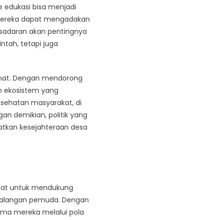
 edukasi bisa menjadi
mereka dapat mengadakan
esadaran akan pentingnya
ntah, tetapi juga
sehat. Dengan mendorong
n ekosistem yang
esehatan masyarakat, di
n demikian, politik yang
atkan kesejahteraan desa
a
hat untuk mendukung
i kalangan pemuda. Dengan
rma mereka melalui pola