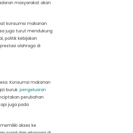
sadaran masyarakat akan
faat konsumsi makanan
desa juga turut mendukung
 politik kebijakan
restasi olahraga di
desa. Konsumsi makanan
izi buruk.
pengeluaran
nciptakan perubahan
tapi juga pada
memiliki akses ke
an sosial dan ekonomi di