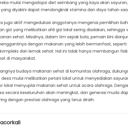
ereka mulai mengadopsi diet seimbang yang kaya akan sayuran
, yang diyakini dapat mendongkrak stamina dan daya tahan saa
sa juga aktif mengedukasi anggotanya mengenai pemilihan ba
an gizi yang melibatkan ahli gizi lokal sering diadakan, sehingg
an sehat. Misalnya, dalam tim sepak bola, pemain kini dianju
menggantinya dengan makanan yang lebih bermanfaat, sepert
ompleks dan lemak sehat. Hal ini tidak hanya membangun fisik 
at di masyarakat.
ngnya budaya makanan sehat di komunitas olahraga, dukungan
 desa mulai melibatkan petani lokal untuk menyediakan sayu
r lokal menyuplai makanan sehat untuk acara olahraga. Dengan 
sa secara keseluruhan akan meningkat, dan generasi muda da
ring dengan prestasi olahraga yang terus diraih.
acorkali