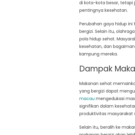
di kota-kota besar, teta
pentingnya kesehatan.
Perubahan gaya hidup ini
bergizi. Selain itu, olahr
pola hidup sehat. Masyarak
kesehatan, dan bagaimana 
kampung mereka.
Dampak Makan
Makanan sehat memainkan
yang bergizi dapat mengura
macau
mengedukasi masy
signifikan dalam kesehata
produktivitas masyarakat 
Selain itu, beralih ke ma
makanan bergizi akan lebi