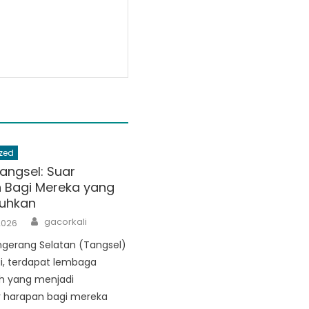
zed
angsel: Suar
 Bagi Mereka yang
uhkan
Author
gacorkali
2026
ngerang Selatan (Tangsel)
i, terdapat lembaga
h yang menjadi
 harapan bagi mereka