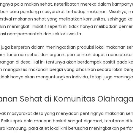
ngnya pola makan sehat. Keterlibatan mereka dalam kampanye
h cara pandang masyarakat terhadap makanan. Misalnya, 
festival makanan sehat yang melibatkan komunitas, sehingga k
n meningkat. Inisiatif seperti ini tidak hanya melibatkan pemeri
asi non-pemerintah dan sektor swasta.
tik juga berperan dalam meningkatkan produksi lokal makanan 
nam tanaman sehat dan organik, pemerintah dapat menciptaka
ngan di desa. Hal ini tentunya akan berdampak positif pada k
mengakses makanan bergizi yang dihasilkan secara lokal. Denga
tidak hanya akan menguntungkan individu, tetapi juga meningk
anan Sehat di Komunitas Olahrag
anyak masyarakat desa yang menyadari pentingnya makanan se
a. Baik sepak bola maupun basket sangat digemari, terutama d
a kampung, para atlet lokal kini berusaha meningkatkan perfo