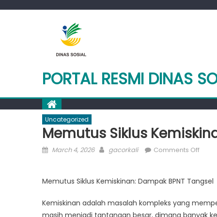
Skip
to
content
PORTAL RESMI DINAS S
Uncategorized
Memutus Siklus Kemiskin
Posted
Author
on
March 4, 2026
gacorkali
Comments Off
on
Memu
Siklus
Memutus Siklus Kemiskinan: Dampak BPNT Tangsel
Kemis
Dam
Kemiskinan adalah masalah kompleks yang mempenga
BPNT
masih menjadi tantangan besar, dimana banyak k
Tang