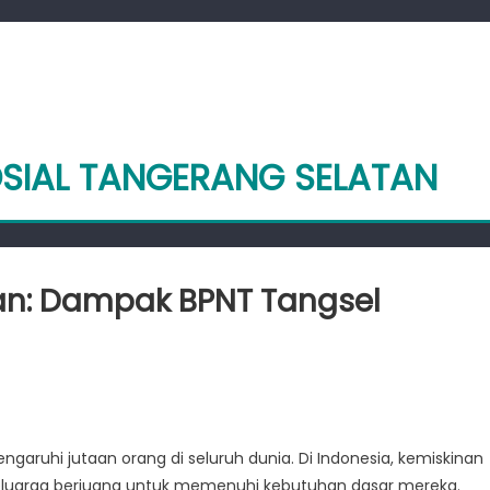
OSIAL TANGERANG SELATAN
an: Dampak BPNT Tangsel
tus
kinan:
pak
ruhi jutaan orang di seluruh dunia. Di Indonesia, kemiskinan
eluarga berjuang untuk memenuhi kebutuhan dasar mereka.
sel