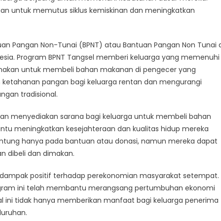
juan untuk memutus siklus kemiskinan dan meningkatkan
uan Pangan Non-Tunai (BPNT) atau Bantuan Pangan Non Tunai d
onesia. Program BPNT Tangsel memberi keluarga yang memenuhi
gunakan untuk membeli bahan makanan di pengecer yang
an ketahanan pangan bagi keluarga rentan dan mengurangi
gan tradisional.
an menyediakan sarana bagi keluarga untuk membeli bahan
ntu meningkatkan kesejahteraan dan kualitas hidup mereka
rgantung hanya pada bantuan atau donasi, namun mereka dapat
n dibeli dan dimakan.
n dampak positif terhadap perekonomian masyarakat setempat.
rogram ini telah membantu merangsang pertumbuhan ekonomi
l ini tidak hanya memberikan manfaat bagi keluarga penerima
luruhan.