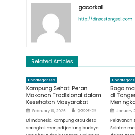
gacorkali
http://dinsostangsel.com
Related Articles
Uncategorized
Uncategoriz
Kampung Sehat: Peran
Bagaiman
Makanan Tradisional dalam
di Tange
Kesehatan Masyarakat
Meningka
Author
Posted
Posted
gacorkali
February 19, 2026
January 2
on
on
Di Indonesia, kampung atau desa
Pelayanan s
seringkali menjadi jantung budaya
Selatan me