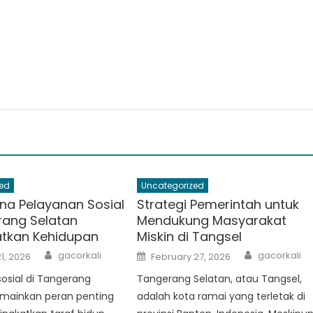
ed
Uncategorized
a Pelayanan Sosial
Strategi Pemerintah untuk
rang Selatan
Mendukung Masyarakat
tkan Kehidupan
Miskin di Tangsel
Author
Author
Posted
gacorkali
gacorkali
1, 2026
February 27, 2026
on
osial di Tangerang
Tangerang Selatan, atau Tangsel,
mainkan peran penting
adalah kota ramai yang terletak di