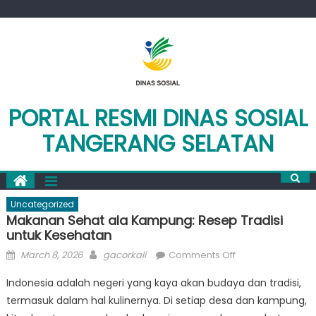
Skip
to
content
PORTAL RESMI DINAS SOSIAL
TANGERANG SELATAN
Uncategorized
Makanan Sehat ala Kampung: Resep Tradisi
untuk Kesehatan
Posted
Author
on
March 8, 2026
gacorkali
Comments Off
on
Makanan
Indonesia adalah negeri yang kaya akan budaya dan tradisi,
Sehat
termasuk dalam hal kulinernya. Di setiap desa dan kampung,
ala