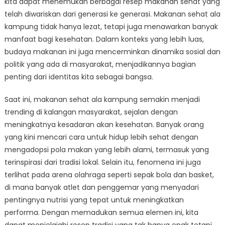
kita dapat menemukan berbagai resep makanan sehat yang
Kampung:
Resep
telah diwariskan dari generasi ke generasi. Makanan sehat ala
Tradisi
kampung tidak hanya lezat, tetapi juga menawarkan banyak
untuk
manfaat bagi kesehatan. Dalam konteks yang lebih luas,
Kesehatan
budaya makanan ini juga mencerminkan dinamika sosial dan
politik yang ada di masyarakat, menjadikannya bagian
penting dari identitas kita sebagai bangsa.
Saat ini, makanan sehat ala kampung semakin menjadi
trending di kalangan masyarakat, sejalan dengan
meningkatnya kesadaran akan kesehatan. Banyak orang
yang kini mencari cara untuk hidup lebih sehat dengan
mengadopsi pola makan yang lebih alami, termasuk yang
terinspirasi dari tradisi lokal. Selain itu, fenomena ini juga
terlihat pada arena olahraga seperti sepak bola dan basket,
di mana banyak atlet dan penggemar yang menyadari
pentingnya nutrisi yang tepat untuk meningkatkan
performa. Dengan memadukan semua elemen ini, kita