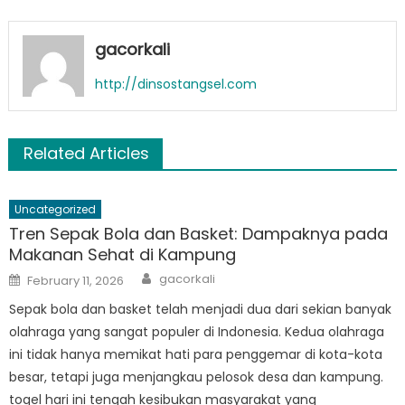
gacorkali
http://dinsostangsel.com
Related Articles
Uncategorized
Tren Sepak Bola dan Basket: Dampaknya pada
Makanan Sehat di Kampung
Author
Posted
gacorkali
February 11, 2026
on
Sepak bola dan basket telah menjadi dua dari sekian banyak
olahraga yang sangat populer di Indonesia. Kedua olahraga
ini tidak hanya memikat hati para penggemar di kota-kota
besar, tetapi juga menjangkau pelosok desa dan kampung.
togel hari ini tengah kesibukan masyarakat yang