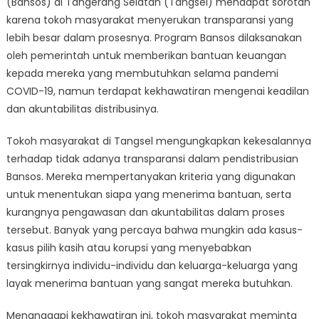
(Bansos) di Tangerang Selatan (Tangsel) mendapat sorotan
Transparansi
Penyaluran
karena tokoh masyarakat menyerukan transparansi yang
Bansos
lebih besar dalam prosesnya. Program Bansos dilaksanakan
Tangsel
oleh pemerintah untuk memberikan bantuan keuangan
kepada mereka yang membutuhkan selama pandemi
COVID-19, namun terdapat kekhawatiran mengenai keadilan
dan akuntabilitas distribusinya.
Tokoh masyarakat di Tangsel mengungkapkan kekesalannya
terhadap tidak adanya transparansi dalam pendistribusian
Bansos. Mereka mempertanyakan kriteria yang digunakan
untuk menentukan siapa yang menerima bantuan, serta
kurangnya pengawasan dan akuntabilitas dalam proses
tersebut. Banyak yang percaya bahwa mungkin ada kasus-
kasus pilih kasih atau korupsi yang menyebabkan
tersingkirnya individu-individu dan keluarga-keluarga yang
layak menerima bantuan yang sangat mereka butuhkan.
Menanggapi kekhawatiran ini, tokoh masyarakat meminta