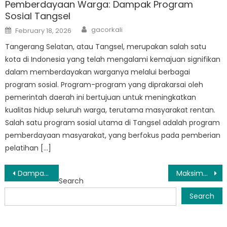
Pemberdayaan Warga: Dampak Program
Sosial Tangsel
Author
Posted
gacorkali
February 18, 2026
on
Tangerang Selatan, atau Tangsel, merupakan salah satu
kota di Indonesia yang telah mengalami kemajuan signifikan
dalam memberdayakan warganya melalui berbagai
program sosial. Program-program yang diprakarsai oleh
pemerintah daerah ini bertujuan untuk meningkatkan
kualitas hidup seluruh warga, terutama masyarakat rentan.
Salah satu program sosial utama di Tangsel adalah program
pemberdayaan masyarakat, yang berfokus pada pemberian
pelatihan […]
Post
Dampak Masyarakat: Upaya Bantuan Sosial Tangsel untuk Mengentaskan Kemiskinan dan Kelaparan
Maksimalkan Program Bansos di Tangsel: Tips Sukses Penerapannya
Search
navigation
Search