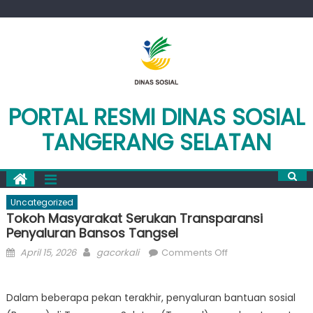
Skip
to
content
PORTAL RESMI DINAS SOSIAL
TANGERANG SELATAN
Uncategorized
Tokoh Masyarakat Serukan Transparansi
Penyaluran Bansos Tangsel
Posted
Author
on
April 15, 2026
gacorkali
Comments Off
on
Tokoh
Masyarakat
Dalam beberapa pekan terakhir, penyaluran bantuan sosial
Serukan