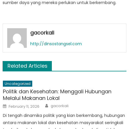
sumber daya yang mereka perlukan untuk berkembang.
gacorkali
http://dinsostangsel.com
Related Articles
Uncategorized
Politik dan Kesehatan: Menggali Hubungan
Melalui Makanan Lokal
Author
Posted
gacorkali
February 11, 2026
on
Di tengah dinamika politik yang kian berkembang, hubungan
antara makanan lokal dan kesehatan masyarakat seringkali