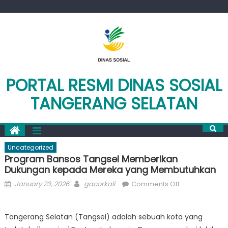
Skip
to
content
PORTAL RESMI DINAS SOSIAL
TANGERANG SELATAN
Uncategorized
Program Bansos Tangsel Memberikan
Dukungan kepada Mereka yang Membutuhkan
Posted
Author
on
January 23, 2026
gacorkali
Comments Off
on
Program
Bansos
Tangerang Selatan (Tangsel) adalah sebuah kota yang
Tangsel