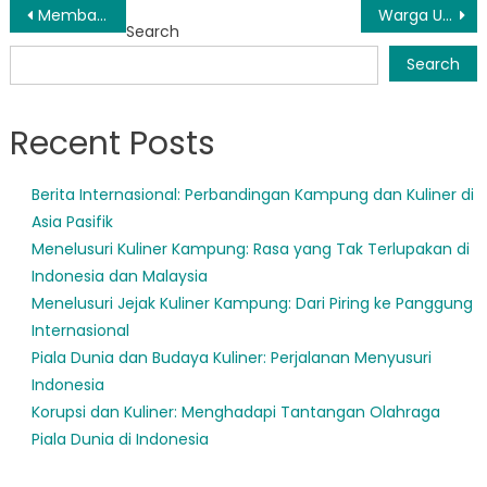
Post
Membangun Masa Depan yang Lebih Baik: Bagaimana Program Sosial Tangsel Membuat Perbedaan
Warga Ungkap Kekesalannya Atas Tertundanya Bantuan Bansos Tangsel
Search
navigation
Search
Recent Posts
Berita Internasional: Perbandingan Kampung dan Kuliner di
Asia Pasifik
Menelusuri Kuliner Kampung: Rasa yang Tak Terlupakan di
Indonesia dan Malaysia
Menelusuri Jejak Kuliner Kampung: Dari Piring ke Panggung
Internasional
Piala Dunia dan Budaya Kuliner: Perjalanan Menyusuri
Indonesia
Korupsi dan Kuliner: Menghadapi Tantangan Olahraga
Piala Dunia di Indonesia