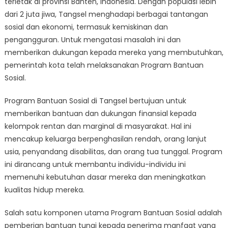
terletak di provinsi Banten, Indonesia. Dengan populasi lebih
Memberikan
Dukungan
dari 2 juta jiwa, Tangsel menghadapi berbagai tantangan
kepada
sosial dan ekonomi, termasuk kemiskinan dan
Mereka
pengangguran. Untuk mengatasi masalah ini dan
yang
memberikan dukungan kepada mereka yang membutuhkan,
Membutuhkan
pemerintah kota telah melaksanakan Program Bantuan
Sosial.
Program Bantuan Sosial di Tangsel bertujuan untuk
memberikan bantuan dan dukungan finansial kepada
kelompok rentan dan marginal di masyarakat. Hal ini
mencakup keluarga berpenghasilan rendah, orang lanjut
usia, penyandang disabilitas, dan orang tua tunggal. Program
ini dirancang untuk membantu individu-individu ini
memenuhi kebutuhan dasar mereka dan meningkatkan
kualitas hidup mereka.
Salah satu komponen utama Program Bantuan Sosial adalah
pemberian bantuan tunai kepada penerima manfaat yang