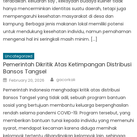
terabaikan. keluaran sdy , kekayaan budaya kuliner tidak
hanya mencerminkan identitas suatu daerah, tetapi juga
mempengaruhi kesehatan masyarakat di desa dan
kampung. Berbagai jenis makanan lokal memiliki potensi
untuk mendukung kesehatan individu, namun pemahaman
mengenai hal ini seringkali masih minim. […]
Uncategorized
Pemerintah Dikritik Atas Ketimpangan Distribusi
Bansos Tangsel
Author
Posted
gacorkali
February 20, 2026
on
Pemerintah Indonesia menghadapi kritik atas distribusi
Bansos Tangsel yang tidak adil, sebuah program bantuan
sosial yang bertujuan membantu keluarga berpenghasilan
rendah selama pandemi COVID-19. Program tersebut, yang
memberikan bantuan tunai kepada individu yang memenuhi
syarat, mendapat kecaman karena diduga memihak
kelompok tertentu dibandingkan kelompok lain, sehingga