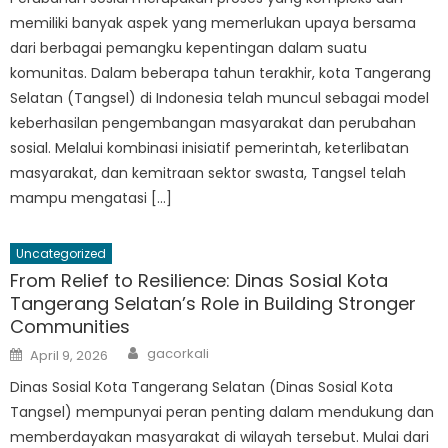
memiliki banyak aspek yang memerlukan upaya bersama
dari berbagai pemangku kepentingan dalam suatu
komunitas. Dalam beberapa tahun terakhir, kota Tangerang
Selatan (Tangsel) di Indonesia telah muncul sebagai model
keberhasilan pengembangan masyarakat dan perubahan
sosial. Melalui kombinasi inisiatif pemerintah, keterlibatan
masyarakat, dan kemitraan sektor swasta, Tangsel telah
mampu mengatasi […]
Uncategorized
From Relief to Resilience: Dinas Sosial Kota
Tangerang Selatan’s Role in Building Stronger
Communities
Author
Posted
gacorkali
April 9, 2026
on
Dinas Sosial Kota Tangerang Selatan (Dinas Sosial Kota
Tangsel) mempunyai peran penting dalam mendukung dan
memberdayakan masyarakat di wilayah tersebut. Mulai dari