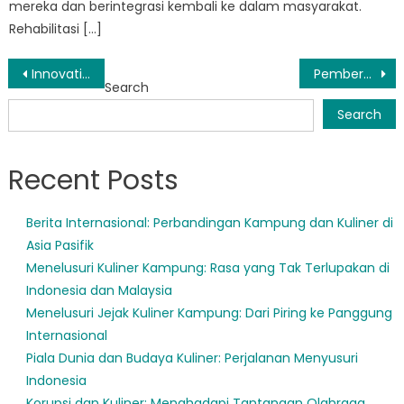
mereka dan berintegrasi kembali ke dalam masyarakat.
Rehabilitasi […]
Post
Innovative Solutions for Social Problems: Dinsos Tangsel Leading the Way
Pemberdayaan Masyarakat: Kisah Sukses Penerima Bantuan Sosial Tangsel
Search
navigation
Search
Recent Posts
Berita Internasional: Perbandingan Kampung dan Kuliner di
Asia Pasifik
Menelusuri Kuliner Kampung: Rasa yang Tak Terlupakan di
Indonesia dan Malaysia
Menelusuri Jejak Kuliner Kampung: Dari Piring ke Panggung
Internasional
Piala Dunia dan Budaya Kuliner: Perjalanan Menyusuri
Indonesia
Korupsi dan Kuliner: Menghadapi Tantangan Olahraga