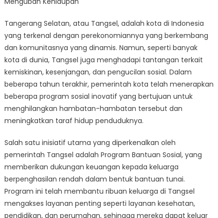
Mengubah Kehidupan
Program
Sosial
Tangerang Selatan, atau Tangsel, adalah kota di Indonesia
Tangsel
yang terkenal dengan perekonomiannya yang berkembang
Mengubah
Kehidupan
dan komunitasnya yang dinamis. Namun, seperti banyak
kota di dunia, Tangsel juga menghadapi tantangan terkait
kemiskinan, kesenjangan, dan pengucilan sosial. Dalam
beberapa tahun terakhir, pemerintah kota telah menerapkan
beberapa program sosial inovatif yang bertujuan untuk
menghilangkan hambatan-hambatan tersebut dan
meningkatkan taraf hidup penduduknya.
Salah satu inisiatif utama yang diperkenalkan oleh
pemerintah Tangsel adalah Program Bantuan Sosial, yang
memberikan dukungan keuangan kepada keluarga
berpenghasilan rendah dalam bentuk bantuan tunai.
Program ini telah membantu ribuan keluarga di Tangsel
mengakses layanan penting seperti layanan kesehatan,
pendidikan, dan perumahan, sehingga mereka dapat keluar