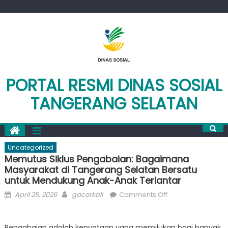
Skip
to
content
PORTAL RESMI DINAS SOSIAL
TANGERANG SELATAN
Uncategorized
Memutus Siklus Pengabaian: Bagaimana
Masyarakat di Tangerang Selatan Bersatu
untuk Mendukung Anak-Anak Terlantar
Posted
Author
on
April 25, 2026
gacorkali
Comments Off
on
Memutus
Siklus
Pengabaian adalah kenyataan yang memilukan bagi banyak