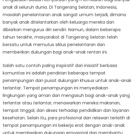
Pengabaian:
anak di seluruh dunia. Di Tangerang Selatan, Indonesia,
Bagaimana
Masyarakat
masalah penelantaran anak sangat umum terjadi, dimana
di
banyak anak ditelantarkan oleh keluarga mereka dan
Tangerang
dibiarkan mengurus diri sendiri. Namun, dalam beberapa
Selatan
tahun terakhir, masyarakat di Tangerang Selatan telah
Bersatu
bersatu untuk memutus siklus penelantaran dan
untuk
memberikan dukungan bagi anak-anak rentan ini.
Mendukung
Anak-
Salah satu contoh paling inspiratif dari inisiatif berbasis
Anak
komunitas ini adalah pendirian beberapa tempat
Terlantar
penampungan dan pusat dukungan khusus untuk anak-anak
terlantar. Tempat penampungan ini menyediakan
lingkungan yang aman dan mengasuh bagi anak-anak yang
terlantar atau terlantar, menawarkan mereka makanan,
tempat tinggal, dan akses terhadap pendidikan dan layanan
kesehatan. Selain itu, para profesional dan relawan terlatih di
tempat penampungan ini bekerja erat dengan anak-anak
untuk memberikan dukungan emosional dan membantu