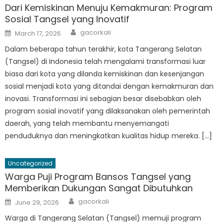
Dari Kemiskinan Menuju Kemakmuran: Program
Sosial Tangsel yang Inovatif
Author
Posted
gacorkali
March 17, 2026
on
Dalam beberapa tahun terakhir, kota Tangerang Selatan
(Tangsel) di Indonesia telah mengalami transformasi luar
biasa dari kota yang dilanda kemiskinan dan kesenjangan
sosial menjadi kota yang ditandai dengan kemakmuran dan
inovasi. Transformasi ini sebagian besar disebabkan oleh
program sosial inovatif yang dilaksanakan oleh pemerintah
daerah, yang telah membantu menyemangati
penduduknya dan meningkatkan kualitas hidup mereka. […]
Uncategorized
Warga Puji Program Bansos Tangsel yang
Memberikan Dukungan Sangat Dibutuhkan
Author
Posted
gacorkali
June 29, 2026
on
Warga di Tangerang Selatan (Tangsel) memuji program