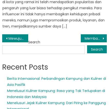
di kota yang ramai ini telah mendapatkan popularitas dan
pengaruh yang luar biasa terhadap pengikut mereka. Para
influencer ini tidak hanya membagikan kehidupan pribadi
mereka, namun juga mempromosikan produk, layanan, dan
tren, menjadikannya sumber daya […]
Post
Mewujudkan Komunitas Ramah Lanjut Usia di Tangerang Selatan: Strategi dan Kisah Sukses
Membangun Masa Depan Lebih Cerah: Dampak Transformatif PKH Tangsel di Tangsel Selatan
Search
navigation
Search
Recent Posts
Berita Internasional: Perbandingan Kampung dan Kuliner di
Asia Pasifik
Menelusuri Kuliner Kampung: Rasa yang Tak Terlupakan di
Indonesia dan Malaysia
Menelusuri Jejak Kuliner Kampung: Dari Piring ke Panggung
Internasional