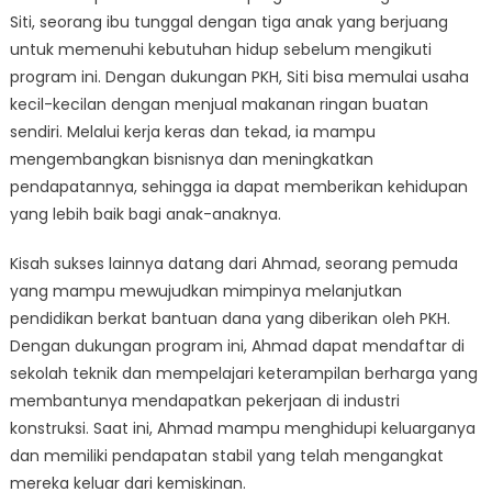
Siti, seorang ibu tunggal dengan tiga anak yang berjuang
untuk memenuhi kebutuhan hidup sebelum mengikuti
program ini. Dengan dukungan PKH, Siti bisa memulai usaha
kecil-kecilan dengan menjual makanan ringan buatan
sendiri. Melalui kerja keras dan tekad, ia mampu
mengembangkan bisnisnya dan meningkatkan
pendapatannya, sehingga ia dapat memberikan kehidupan
yang lebih baik bagi anak-anaknya.
Kisah sukses lainnya datang dari Ahmad, seorang pemuda
yang mampu mewujudkan mimpinya melanjutkan
pendidikan berkat bantuan dana yang diberikan oleh PKH.
Dengan dukungan program ini, Ahmad dapat mendaftar di
sekolah teknik dan mempelajari keterampilan berharga yang
membantunya mendapatkan pekerjaan di industri
konstruksi. Saat ini, Ahmad mampu menghidupi keluarganya
dan memiliki pendapatan stabil yang telah mengangkat
mereka keluar dari kemiskinan.