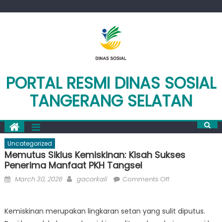
Skip
to
content
PORTAL RESMI DINAS SOSIAL
TANGERANG SELATAN
Uncategorized
Memutus Siklus Kemiskinan: Kisah Sukses
Penerima Manfaat PKH Tangsel
Posted
Author
on
March 30, 2026
gacorkali
Comments Off
on
Memutus
Siklus
Kemiskinan merupakan lingkaran setan yang sulit diputus.
Kemiskinan: