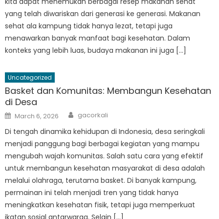
kita dapat menemukan berbagai resep makanan sehat
yang telah diwariskan dari generasi ke generasi. Makanan
sehat ala kampung tidak hanya lezat, tetapi juga
menawarkan banyak manfaat bagi kesehatan. Dalam
konteks yang lebih luas, budaya makanan ini juga […]
Uncategorized
Basket dan Komunitas: Membangun Kesehatan
di Desa
Author
Posted
gacorkali
March 6, 2026
on
Di tengah dinamika kehidupan di Indonesia, desa seringkali
menjadi panggung bagi berbagai kegiatan yang mampu
mengubah wajah komunitas. Salah satu cara yang efektif
untuk membangun kesehatan masyarakat di desa adalah
melalui olahraga, terutama basket. Di banyak kampung,
permainan ini telah menjadi tren yang tidak hanya
meningkatkan kesehatan fisik, tetapi juga memperkuat
ikatan sosial antarwarga. Selain […]