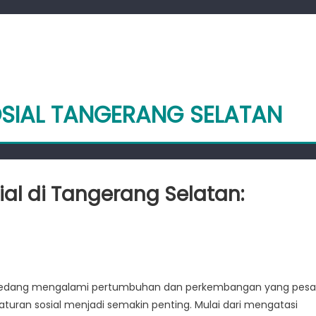
OSIAL TANGERANG SELATAN
al di Tangerang Selatan:
a, sedang mengalami pertumbuhan dan perkembangan yang pesa
i
turan sosial menjadi semakin penting. Mulai dari mengatasi