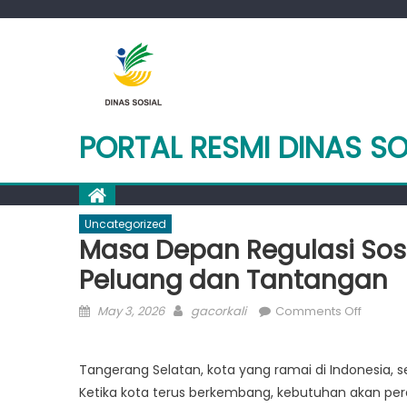
Skip
to
content
PORTAL RESMI DINAS S
Uncategorized
Masa Depan Regulasi Sosi
Peluang dan Tantangan
Posted
Author
on
May 3, 2026
gacorkali
Comments Off
on
Masa
Depan
Tangerang Selatan, kota yang ramai di Indonesi
Regulas
Ketika kota terus berkembang, kebutuhan akan pera
Sosial