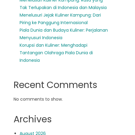
Menelusuri Kuliner Kampung: Rasa yang
Tak Terlupakan di Indonesia dan Malaysia
Menelusuri Jejak Kuliner Kampung: Dari
Piring ke Panggung Internasional
Piala Dunia dan Budaya Kuliner: Perjalanan
Menyusuri Indonesia
Korupsi dan Kuliner: Menghadapi
Tantangan Olahraga Piala Dunia di
Indonesia
Recent Comments
No comments to show.
Archives
August 2026