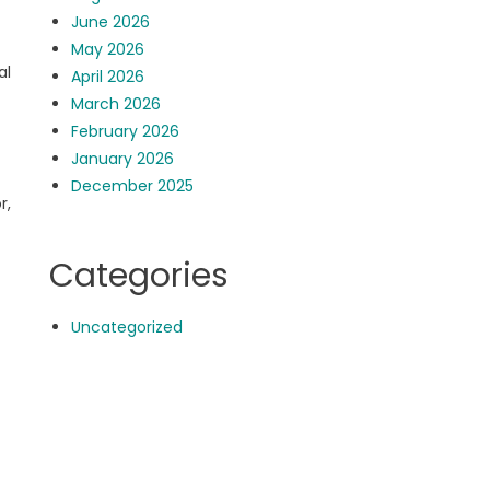
June 2026
May 2026
al
April 2026
March 2026
February 2026
January 2026
December 2025
r,
Categories
Uncategorized