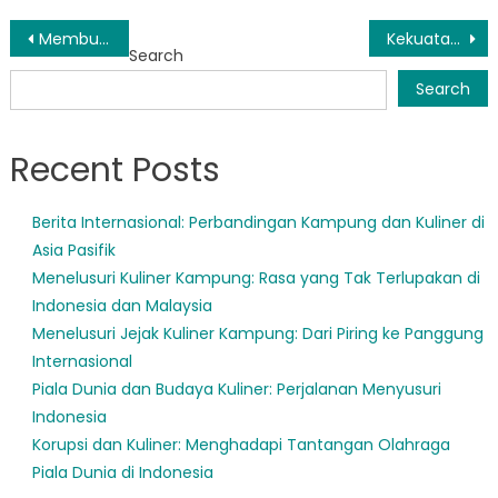
Post
Membuka Potensi Data Terintegrasi untuk Kesejahteraan Sosial di Tangsel
Kekuatan Persatuan: Solidaritas Sosial Tangsel di Tengah Tantangan
Search
navigation
Search
Recent Posts
Berita Internasional: Perbandingan Kampung dan Kuliner di
Asia Pasifik
Menelusuri Kuliner Kampung: Rasa yang Tak Terlupakan di
Indonesia dan Malaysia
Menelusuri Jejak Kuliner Kampung: Dari Piring ke Panggung
Internasional
Piala Dunia dan Budaya Kuliner: Perjalanan Menyusuri
Indonesia
Korupsi dan Kuliner: Menghadapi Tantangan Olahraga
Piala Dunia di Indonesia