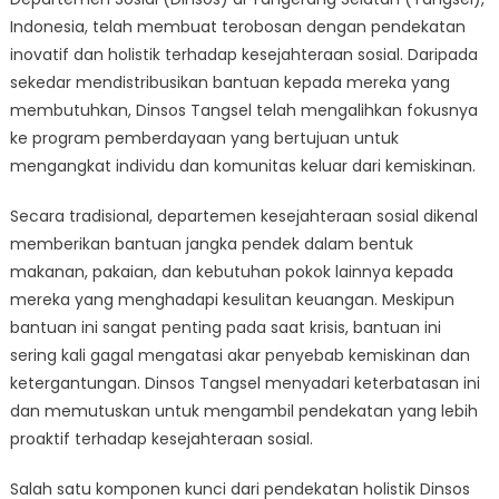
Bantuan
Indonesia, telah membuat terobosan dengan pendekatan
Hingga
Program
inovatif dan holistik terhadap kesejahteraan sosial. Daripada
Pemberdayaan:
sekedar mendistribusikan bantuan kepada mereka yang
Pendekatan
membutuhkan, Dinsos Tangsel telah mengalihkan fokusnya
Holistik
ke program pemberdayaan yang bertujuan untuk
Dinsos
mengangkat individu dan komunitas keluar dari kemiskinan.
Tangsel
Secara tradisional, departemen kesejahteraan sosial dikenal
memberikan bantuan jangka pendek dalam bentuk
makanan, pakaian, dan kebutuhan pokok lainnya kepada
mereka yang menghadapi kesulitan keuangan. Meskipun
bantuan ini sangat penting pada saat krisis, bantuan ini
sering kali gagal mengatasi akar penyebab kemiskinan dan
ketergantungan. Dinsos Tangsel menyadari keterbatasan ini
dan memutuskan untuk mengambil pendekatan yang lebih
proaktif terhadap kesejahteraan sosial.
Salah satu komponen kunci dari pendekatan holistik Dinsos