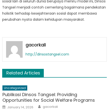
sosial lain di seluruh dunia berupaya meniru model ini, Dinsos
Tangsel menjadi contoh cemerlang bagaimana pendekatan
holistik terhadap kesejahteraan sosial dapat membawa
perubahan nyata dalam kehidupan masyarakat.
gacorkali
http://dinsostangsel.com
Related Articles
Uncategorized
Publikasi Dinsos Tangsel: Providing
Opportunities for Social Welfare Programs
Author
Posted
gacorkali
January 14, 2026