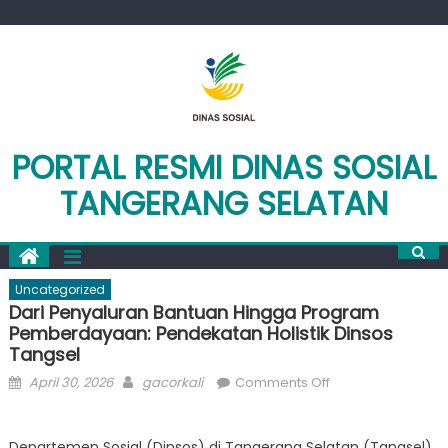
Skip
to
content
PORTAL RESMI DINAS SOSIAL
TANGERANG SELATAN
Uncategorized
Dari Penyaluran Bantuan Hingga Program
Pemberdayaan: Pendekatan Holistik Dinsos
Tangsel
Posted
Author
on
April 30, 2026
gacorkali
Comments Off
on
Dari
Penyaluran
Departemen Sosial (Dinsos) di Tangerang Selatan (Tangsel),